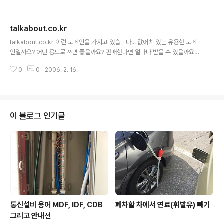
을지 몰라도, 난 차라리 아껴먹고 싶은 음식처럼 길게, 길게
로 볼 수 있다. 난 어떤 예비고객이 내 제품에 대해 관심을 보이면 수다스러워 지
했으..
는 경향이 있다. 그것은 더 많은 지식이나 정보를 고객에게 넘겨주려는 내 의도
talkabout.co.kr
이지만, 때로는 가끔 너무 수다스러워 사람(나)를 너무 가벼이 보거나, 제품만
글 내용
팔려는 장사치(물론 제품을 파는 것이 영업맨의 기본이고, 또 난 장사치가 맞지
talkabout.co.kr 이런 도메인을 가지고 있습니다... 값어치 있는 유용한 도메
만 장사치라는 그런 듣기 싫은 말보다는 영업맨이라 불리고 싶다. -.-)로 생각할
인일까요? 어떤 용도로 쓰면 좋을까요? 판매한다면 얼마나 받을 수 있을까요?
까..
씨익~~~ 아직 잠이 안와서 문득....
0
0
2006. 2. 16.
이 블로그 인기글
통신설비 용어 MDF, IDF, CDB
폐차할 차에서 연료(휘발유) 빼기
그리고 안내선