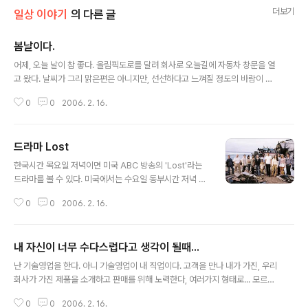
더보기
일상 이야기
의 다른 글
봄날이다.
글 내용
어제, 오늘 날이 참 좋다. 올림픽도로를 달려 회사로 오늘길에 자동차 창문을 열
고 왔다. 날씨가 그리 맑은편은 아니지만, 선선하다고 느껴질 정도의 바람이 분
다. 도로 갓길의 화단엔 파릇파릇 새싹이 돋듯이 잔디가 자라는 것이 보였다. 7
0
0
2006. 2. 16.
년째 서울의 봄을 맞이하면서 7년전에 느꼈던 기분을 느껴본다. 봄은 늘 따뜻하
고 행복한 계절이다.
드라마 Lost
글 내용
한국시간 목요일 저녁이면 미국 ABC 방송의 'Lost'라는
드라마를 볼 수 있다. 미국에서는 수요일 동부시간 저녁 8
시(중부시간 7시)면 볼 수 있다. 시즌 2, 오늘 14편 방송을
0
0
2006. 2. 16.
보았다. 늘 그렇지만 뭔가 기대되는 결과를 보고 싶지만 늘
중요한 내용은 조금씩 조금씩 보여 준다. 오늘도 보여준 것
은 끈질긴 '인연의 고리'... 케이트의 아버지와 사이드... 이
내 자신이 너무 수다스럽다고 생각이 될때...
곳 저곳에서 이 드라마에 대해 많은 얘기를 하는데, 요즘 대
글 내용
부분의 소리는 이제 너무 지겹다는 것이다. 극 전개가 너무
난 기술영업을 한다. 아니 기술영업이 내 직업이다. 고객을 만나 내가 가진, 우리
느려져 버렸다는 의견이 지배적이다. 그래도 하나씩 하나
회사가 가진 제품을 소개하고 판매를 위해 노력한다, 여러가지 형태로... 모르는
씩 드러나는 비밀들이 흥미를 사로잡기에는 충분한 내용이
어떤 사람(고객이 될지도 모르는 사람)에게 자연스럽게 어떤 이야기를 꺼낼 수
다. 어쩌면 국내 드라마와 달리 전개가 느린것에 불만이 있
0
0
2006. 2. 16.
있는 사람이라면 정말 그 사람은 영업을 할 줄 아는 기본적인 자질을 갖춘 것으