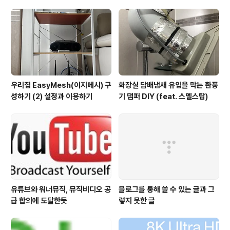
우리집 EasyMesh(이지메시) 구
화장실 담배냄새 유입을 막는 환풍
성하기 (2) 설정과 이용하기
기 댐퍼 DIY (feat. 스멜스탑)
유튜브와 워너뮤직, 뮤직비디오 공
블로그를 통해 쓸 수 있는 글과 그
급 합의에 도달한듯
렇지 못한 글