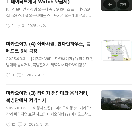
T 데이터투게더 Watch 요금제)
언덕을 내려가니 바로 세나도광장이었다. 아마사원과 만다
글 내용
린하우스, 돔 페드로 5세 극장을 천천히 둘러보고 걸어도
KT의 모바일 최상위 요금제 중 5G 초이스 프리미엄/스페
2시간이면 충분했고, 많은 사람들이 마카오여행의 출발점
셜, 5G 스페셜 요금제에는 스마트기기 요금 1대 무료라는
으로 삼는 세나도광장에 도착하니 마카오는 생각보다 작게
정책이 있다. 스마트기기/테더링 공유데이터(데이터쉐어
작성시간
2
0
2025. 4. 2.
느껴졌다. 세나도광장 세나도광장을 길건너 신호등에서 마
링)은 기본으로 제공되어, 스마트폰 외에 데이터공유는 테
주했는데, 첫 느낌..
블릿(패드), 스마트기기는 워치를 무료로 사용할 수 있다.
테블릿과 워치는 셀룰러 버전으로 번호를 받아서 독립적인
마카오여행 (4) 아마사원, 만다린하우스, 돔
데이터서비스 이용이 가능하다는 뜻이다. 나는 2022년초
페드로 5세 극장
부터 KT 초이스 프리미엄 요금제를 사용 중인데, 혜택 중
글 내용
데이터공유는 아이패드 셀룰러 버전에 적용하여 사용 중이
2025.03.31 - [여행과 맛집] - 마카오여행 (3) 타이파 전
다. 별도의 USIM을 구매하여 번호를 받아 개통해서 사용
망대와 음식거리, 북방관에서 저녁식사 마카오여행 (3) 타
중이다. 외부에서 업무지원 용도로 잘 사용 중이며, 여행 중
이파 전망대와 음식거리, 북방관에서 저녁식사호텔에서 짐
작성시간
3
1
2025. 4. 2.
에도 잘 사용하고 있다. 그런데 혜택 중 스마트기기 무료는
을 풀고 잠시 숨을 고르고 있다 밖으로 나오니 벌써 5시가
필요없어서 그냥 방치하고 있..
됐다.아직 해는 길어서 어둡지는 않았으나 여행 1일차 목표
였던 타이파 마을로 가려고 나섰다. 이미 확인한 정보로는
마카오여행 (3) 타이파 전망대와 음식거리,
걸어cusee.net 3월 13일 마카오 도착 하루가 지났다.전
북방관에서 저녁식사
날 오후 도착에 호텔체크인과 타이파 마을을 돌아보고 맛
글 내용
있는 첫 저녁식사도 마치고 마무리했다.2일차인 오늘은 본
2025.03.26 - [여행과 맛집] - 마카오여행 (2) 마카오도
격적인 마카오반도쪽 구 도심 투어를 하기로 했다. 포르투
착과 파리지앵 호텔 체크인 마카오여행 (2) 마카오도착과
갈이 만난 그때의 중국이 있는 곳. 그 시절의 흔적이 그대로
파리지앵 호텔 체크인해외여행의 순서를 보면, 대부분 항
작성시간
12
0
2025. 3. 31.
남아 있는 마카오반도의 곳곳을 살펴보기로 했다. LRT 타
공권 또는 숙박에서 출발한다. 그 중에서도 숙박보단 항공
고 아마사원 ..
권이 우선일 경우가 대부분이고, 우린 해외여행의 비수기