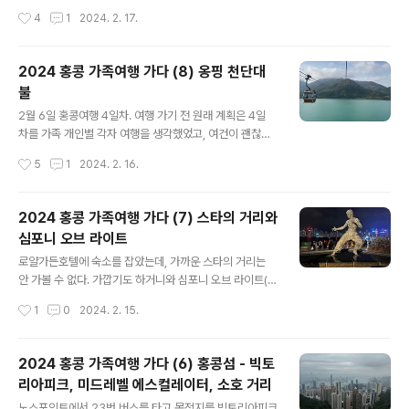
여행을 출발한 상태여서, 꼼짝없이 공항내부에서는 크게
인시간을 갖기로 했고, 아내와 아는 구룡공원에 가보기로
작성시간
4
1
2024. 2. 17.
어려움 없이 끌고 다녔다. 문제는 홍콩에 도착하여 호텔까
했다. 지난 2016년 방문했을 때 구룡공원은 가보질 못했
지 갈 동안 나머지..
기 때문에 이번엔 꼭 한번 가보기로 했다. 침사추이로 지나
가는 버스를 탈 때면 매번 구룡공원을 지척에 두고 그냥 지
2024 홍콩 가족여행 가다 (8) 옹핑 천단대
나치기만 했었다. 구룡공원(Kowloon Park) 2009년 처
불
음 홍콩을 왔을 때도, 구룡공원 근처 비첸향에서 육포를 사
글 내용
러 가는 것으로 그냥 지나친 적이 있다. 공원 밖에서 공원을
2월 6일 홍콩여행 4일차. 여행 가기 전 원래 계획은 4일
보면 그냥 오래된 고목만 보이고, 내부에는 뭐가 있는지 궁
차를 가족 개인별 각자 여행을 생각했었고, 여건이 괜찮으
금하지도 않았다. 그래도 침사추이라는 번화가 한 중간에
면 마카오를 당일치기 여행도 생각했었다. 그러나, 며칠사
작성시간
5
1
2024. 2. 16.
도심공원이라니 궁금하지 않을 순 없다. 퉁충역에서 출발
이 중국 본토인들의 여행객이 부쩍 늘었다는 걸 알게 되었
해서 구룡역에 내려 공원으로..
고, 포홍 카페를 통해 마카오도 본토인들의 급증으로 여행
하기 힘들다는 소식들이 올라와서 여행일정을 급하게 바꿨
2024 홍콩 가족여행 가다 (7) 스타의 거리와
다. 그리고, 귀국하는 내일 오전 옹핑 케이블카를 타고 천단
심포니 오브 라이트
대불을 다녀오려 했으나, 구룡역에서 대한항공의 얼리체크
글 내용
인이 없어졌다는 정보를 늦게 알게 되었다. 결국 옹핑으로
로얄가든호텔에 숙소를 잡았는데, 가까운 스타의 거리는
가려면 아침 일찍 호텔 체크아웃하고 짐들고 공항가서 임
안 가볼 수 없다. 가깝기도 하거니와 심포니 오브 라이트(S
시로 짐을 맡긴 후 빠르게 충역에서 옹핑케이블카 타고 천
ymphony of Lights)를 제대로 보지 못했기 때문이다.
작성시간
1
0
2024. 2. 15.
단대불을 다녀와야 하는 상황인데, 비행기가 15:25 출발
첫날 Sky100에서 봤을 때는 멀리 떨어진 빌딩이었고, 아
이니 공항에는 아주 늦어도 14:00까지..
무래도 제대로 보려면 스타의 거리가 아주 적절한 장소이
다. 저녁식사 후 일찍 호텔로 복귀해서 잠시 쉰 뒤 19:30경
2024 홍콩 가족여행 가다 (6) 홍콩섬 - 빅토
스타의 거리쪽으로 나왔다. 호텔에서 스타의 거리까지는 1
리아피크, 미드레벨 에스컬레이터, 소호 거리
0분도 채 걸리지 않은 가까운 거리에 있다. 스타의 거리가
글 내용
시작되는 동쪽방향에서 서쪽으로 천천히 걸어갔다. 이소룡
노스포인트에서 23번 버스를 타고 목적지를 빅토리아피크