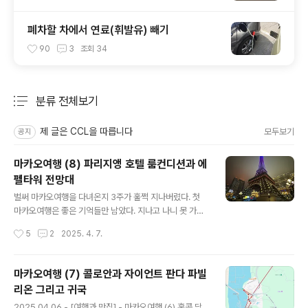
폐차할 차에서 연료(휘발유) 빼기
90
3
조회
34
분류 전체보기
주요 글 목록
제 글은 CCL을 따릅니다
모두보기
공지
마카오여행 (8) 파리지앵 호텔 룸컨디션과 에
펠타워 전망대
글 내용
벌써 마카오여행을 다녀온지 3주가 훌쩍 지나버렸다. 첫
마카오여행은 좋은 기억들만 남았다. 지나고 나니 못 가본
곳과 미처 그때는 알지 못했던 정보들을 나중에야 알게 되
작성시간
5
2
2025. 4. 7.
어 아쉬운 부분이 있지만, 어디 첫 여행에서 모든 것을 얻을
수 있을까? 이 글은 마카오여행의 마지막편이다. 의외로 블
로그의 리퍼러에 자주 잡힌 키워드는 '파리지앵 호텔'이었
마카오여행 (7) 콜로안과 자이언트 판다 파빌
다. 호텔정보에 관심이 많은 것 같아, 따로 호텔 룸 컨디션
리온 그리고 귀국
에 대해서만 포스팅을 하나 남기려 한다. 파리지앵 호텔을
글 내용
처음 알게 된 것은 마카오여행 후기에 빠지지 않고 나오는
2025.04.06 - [여행과 맛집] - 마카오여행 (6) 홍콩 당