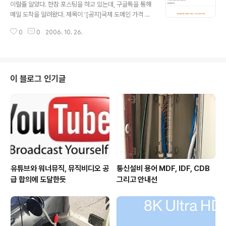
수 없다는 것은 문제가 아닌가? 10분 안에 두개의 포스팅
이럴줄 알았다. 한참 포스팅을 하고 있는데, 구글톡을 통해
이 올라가면 둘 중 하나는 비공개가 되어야 한다니... 10분
메일 도착을 알려왔다. 제목이 '[공지]국제 도메인 가격 변
간격으로 새 글이 포스팅 되면 계속 하나의 포스팅은 비공
동 안내' 제목만 봐도 벌써 느낌이 온다. 가격인상이겠지...
개? 메타블로그 등록은 글을 배포하기 위한 목적인데... 예
0
0
2006. 10. 26.
6,600원에서 9,900원! 무려 50% 인상! 내가 관리하는
컨데 글을 몇개를 써 놨다가 동시에 2개 이상을 배포(공개)
도메인은 국제도메인 6개에 kr 도메인 1개를 사용 중인데
하면 올블로그에..
이 중 kr 도메인을 포함하여 5개를 호스트웨이로 이전해서
관리 중이다. 무엇보다 도메인 등록 관리는 비용이 제일 중
요하다. 부가 서비스는 거기가 거기기 때문에 가격이 제일
이 블로그 인기글
이다. 그런데, 기존 호스트웨이의 도메인 가격은 한시적인
가격인하였단 말이다. 물론 마케팅 방법상, 저가의 비용으
로 주목을 받는 것은 중요한 일이나, 너무나 전격적인 비용
인상이다. 10월 25일(어제)까지 였더라면 남은 2개 도메
인 연장..
유튜브와 워너뮤직, 뮤직비디오 공
통신설비 용어 MDF, IDF, CDB
급 합의에 도달한듯
그리고 안내선