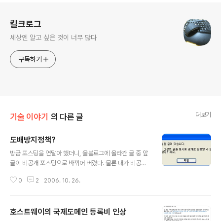
로그 정보
킬크로그
세상엔 알고 싶은 것이 너무 많다
구독하기
더보기
기술 이야기
의 다른 글
도배방지정책?
글 내용
방금 포스팅을 연달아 했더니, 올블로그에 올라간 글 중 앞
글이 비공개 포스팅으로 바뀌어 버렸다. 물론 내가 비공개
를 설정했나 살펴보았지만, 아니었기에 내글관리에 들어가
0
2
2006. 10. 26.
보니 비공개로 되어 있는 것이다. 그래서 공개로 바꾸어서
설정 저장을 했더니... 물론 도배를 하는 사람들이 있어서
문제가 될 수 있을 것이다... 시스템이라는 것이 완벽할 수
호스트웨이의 국제도메인 등록비 인상
는 없으니까... 그러나 10분 동안 2개의 포스팅을 공개할
글 내용