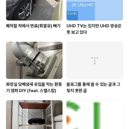
폐차할 차에서 연료(휘발유) 빼기
UHD TV는 있지만 UHD 방송은
못 보고 있다
화장실 담배냄새 유입을 막는 환풍
블로그를 통해 쓸 수 있는 글과 그
기 댐퍼 DIY (feat. 스멜스탑)
렇지 못한 글