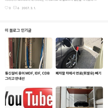
음엔 몇 개 안되었으나 점점 늘었다. HanRSS로부터의 리퍼러는 주로 내 블로
0
6
2007. 3. 1.
그를 HanRSS로 구독을 했을 경우 타고 들어오는 경우가 대부분이었으나, 페
이퍼라는 메뉴로 인해 다시 더 많은 독자들이 찾고 있다. HanRSS 페이퍼 : htt
p://www.hanrss.com/paper/ (가입하지 않아도 저 페이지는 보인다) 다음
은 HanRSS의 공지사항이다. 주로 신문기사의 RSS Feed들이 올라오던 서비
스였나보다. 지금은 구독자 수가 100명 이상인 블로그들의 포스팅을 노출하는
이 블로그 인기글
페이지가 되어 있다. 일종의 메타블로그 역할을 하고 있는 셈이..
통신설비 용어 MDF, IDF, CDB
폐차할 차에서 연료(휘발유) 빼기
그리고 안내선