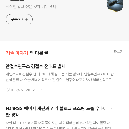
세상엔 알고 싶은 것이 너무 많다
구독하기
더보기
기술 이야기
의 다른 글
안철수연구소 김철수 전대표 별세
글 내용
개인적으로 김철수 전 대표에 대해 잘 아는 바는 없으나, 안철수연구소에 대한
관심은 많다. 오늘 새벽에 김철수 전 안철수연구소 대표이사가 임파선암으로 별
세했다. 인터넷 IT뉴스에 긴급속보로 올라오는 뉴스를 보고 깜짝 놀랐다. 작년 1
0
6
2007. 3. 2.
0월에 일신상의 문제로 사퇴를 했었는데, 그 일신상의 사유가 심각한 건강상의
문제였던 것이다. 사퇴시점에 이미 병세가 악화되었다는 것으로 풀이될 수 있는
데, 업무의 특성상 대표이사의 스트레스는 엄청나다. 공개된 기업의 수장으로서
HanRSS 페이퍼 개편과 인기 블로그 포스팅 노출 우대에 대
주주와 회사, 시장 고객을 만족시켜야 하는 역할의 중심에 선 대표이사는 누구
보다 고민과 걱정이 많은 편이다. 그래서 그 누구보다 회사의 대표는 자신의 건
한 생각
글 내용
강이 회사만큼이나 중요하다. 업무와 자신의 건강을 바꾸는 대표이사들을 종종
사실 나도 HanRSS를 사용 중이지만, 페이퍼라는 메뉴가 있는지도 몰랐다. -,.-
본다. 결과적으로 그것은..
리퍼러에 HanRSS의 페이퍼라는 디렉토리로 내 블로그에 접근을 목격했다. 처