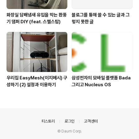
화장실 담배냄새 유입을 막는 환풍
블로그를 통해 쓸 수 있는 글과 그
기 댐퍼 DIY (feat. 스멜스탑)
렇지 못한 글
우리집 EasyMesh(이지메시) 구
삼성전자의 모바일 플랫폼 Bada
성하기 (2) 설정과 이용하기
그리고 Nucleus OS
의안내
티스토리
로그인
고객센터
© Daum Corp.