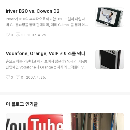
iriver B20 vs. Cowon D2
글 내용
iriver가 B10의 후속작으로 예고한 B20 모델이 내일 새
벽 CJ 홈쇼핑을 통해 판매되며, 이미 CJ mall을 통해 예약
판매하고 있다. 며칠안에 소비자들의 반응이 나올것으로
0
10
2007. 4. 25.
보인다. 이 제품은 여러 가지면에서 지난주 KIS를 통해 살
펴본 Cown D2와 경쟁제품이 되겠다. 'DMB+MP3P+M
P4P+FM Radio' 정도로 압축되는 멀티미디어 플레이어
Vodafone, Orange, VoIP 서비스를 막다
제품군이다. 오늘은 이곳 저곳에서 레인콤의 iriver B20
글 내용
출시 보도자료가 눈에 띄었다. 이미 지름신이 강령하신 분
손으로 해를 가린다고 해가 보이지 않을까? 영국의 이동통
들께는 B20이냐 D2냐를 놓고 고민 중인 것으로 알고 있
신업체인 Vodafone과 Orange는 자사의 고객들이 VoI
다. 우선 발표된 스펙(사양)을 가지고 비교를 해보도록 하
P 서비스를 사용하지 못하도록 핸드셋(핸드폰) 기능을 제
자. 중요한 것은 실제 사용 비교가 아니고, 스펙을 기준으로
0
0
2007. 4. 25.
한하고 나섰다. 이동통신사업자와 핸드폰 제조사는 VoIP
한 개인적 사견들이다. 다만 차이가 있는 부분은 스펙을
에 대한 입장이 명확하게 다르다. 그러나 이 두 사업자는 서
기..
로의 이익을 위해 서로를 이용해야 하는 처지에 놓여 있다.
나은 통신망과 나은 서비스 그리고 그런 서비스를 빛내줄
멋진 핸드폰의 조합만이 그들을 환상의 궁합으로만 여겼
이 블로그 인기글
다. 그러나 그들 사이를 미묘하게 갈라놓고 있는 것은 다름
아닌 VoIP 기술이다. VoIP는 저렴한 음성통화를 갈망하는
소비자들 사이를 깊숙히 파고들고 있다. 데이터 서비스 매
출을 노리는 이동통신사들은 3G 서비스를 속속 선보이며,