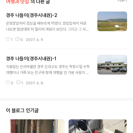
더보기
여행과 맛집
의 다른 글
경주 나들이(경주시내권)-2
글 내용
온정쌈밥에서 점심을 배부르게 먹었다. 쌈밥집에서 바로
나오면 첨성대와 저 멀리에 계림이 보인다. 그리고 그 사이
길에 웬 마차가 서 있다. 관광 체험 마차타기용이다. 계림숲
1
0
2007. 6. 9.
입구까지 왕복해서 다녀오는 것이라고 한다. 요금은 3천
원. 쌈밥집에서 나와서 바로 앞쪽에 보이는 첨성대를 들렀
다. 첨성대는 선덕여왕때 만들어진 동양에서 가장 오래된
경주 나들이(경주시내권)-1
천문관측대라고 한다. 관측대가 아니라는 주장도 있긴 하
글 내용
다. 경주를 대표하는 이미지 중의 하나가 바로 첨성대이다.
지붕없는 신라박물관 경주 신라고도 경주는 학창시절 수학
첨성대는 입장료를 내는 안쪽 지역으로 들어가지 않아도
여행이나 가족 또는 친구와 함께 여행을 안 가본 사람이 없
밖에서 보인다. 굳이 입장료를 받는 이유가 궁색하다. 비록
을 정도로 우리나라 사람들이라면 반드시 들러보는 유명한
입장료는 몇백원이지만, 경주시에서 첨성대만 보호하는 선
0
1
2007. 6. 8.
관광지 중의 하나이다. 난 경주를 아주 좋아한다. 이상하게
에서 입장료를 받지 않았으면 좋겠다. 몇백원이지만 돈내
경주가 좋다. 대구에 살았을 때는 몇번씩 경주를 방문했었
고 들어갔다가 볼 것 없이 금방 나오면 기분..
다. 유적지를 돌아보는 것도 좋고, 그냥 산과 들만 바라봐도
마음이 푸근하게 느껴지는 곳이다. 6월 6일 현충일, 휴일
이지만 수요일이라 집(서울)에 돌아가서 하루만에 내려오
이 블로그 인기글
기도 그렇고 해서 간단하게 가방에 짐싸서 하룻동안 경주
를 둘러보기로 작정하고 아침에 집을 나섰다 대구에서 (고
속버스나 시외버스)차를 타면 1시간이면 충분하게 도착할
수 있을만큼 대구와 경주는 가깝다. 경주에 가기 위해서는