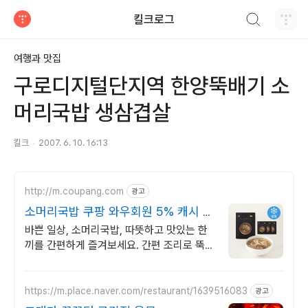
검색하기
킬크로그
티스토리
여행과 맛집
구로디지털단지역 한양뚝배기 소
머리국밥 생삼겹살
킬크
2007. 6. 10. 16:13
http://m.coupang.com
광고
소머리국밥 쿠팡 와우회원 5% 캐시 적
립
바쁜 일상, 소머리국밥, 따뜻하고 맛있는 한
끼를 간편하게 즐겨보세요. 간편 조리로 뚝
딱! 오늘주문 내일도착 로켓배송으로 만나세
요.
https://m.place.naver.com/restaurant/1639516083
광고