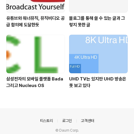
유튜브와 워너뮤직, 뮤직비디오 공
블로그를 통해 쓸 수 있는 글과 그
급 합의에 도달한듯
렇지 못한 글
삼성전자의 모바일 플랫폼 Bada
UHD TV는 있지만 UHD 방송은
그리고 Nucleus OS
못 보고 있다
의안내
티스토리
로그인
고객센터
© Daum Corp.