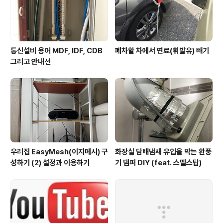
동대구역 부근에 있는 동부시외버스정류장..
통신설비 용어 MDF, IDF, CDB
폐차할 차에서 연료(휘발유) 빼기
그리고 안내선
우리집 EasyMesh(이지메시) 구
화장실 담배냄새 유입을 막는 환풍
성하기 (2) 설정과 이용하기
기 댐퍼 DIY (feat. 스멜스탑)