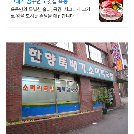
그대가 꿈꾸던 고깃집 육몽
육몽만의 특별한 술과, 공간, 시그니처 고기
로 왕을 모시듯 손님을 대접합니다