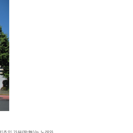
부키쵸의 가부(歌舞)는 노래와