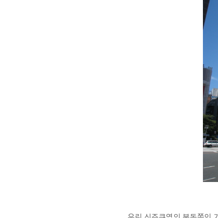
우린 신주쿠역의 북동쪽인 가