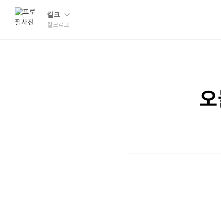
킬크
킬크로그
오