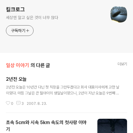
킬크로그
세상엔 알고 싶은 것이 너무 많다
구독하기
더보기
일상 이야기
의 다른 글
2년전 오늘
글 내용
2년전 오늘은 10년간 다닌 첫 직장을 그만두겠다고 회사 대표이사에게 고한 날
이었다. 마침 그날은 큰 딸아이의 생일날이었으니, 2년이 지난 오늘은 9번째 맞
는 큰 딸아이의 생일날이다. 첫 직장은 대학교에 재학중이면서 다닌 회사였으
0
3
2007. 8. 23.
며, 고용되었다는 입장보다는 같이 한다는 마음으로 다니던 직장이었다. 내 인
생의 모든 것처럼 소중하게 여겼던 회사를 떠나겠다고 마음 먹은 날이었다. 저
녁에 딸 아이의 생일 축하 행사로 집 근처 패밀리 레스토랑에 가겠다는 약속을
초속 5cm와 시속 5km 속도의 첫사랑 이야
했던 날이었다. 오랫동안 다니던 회사를 그만두겠다는 말은 입밖으로 쉬이 나오
지 않았지만, 그날만큼은 꼭 이야기를 해야할 것 같았다. 아침에 출근을 하고 10
기
글 내용