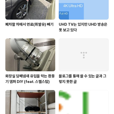
폐차할 차에서 연료(휘발유) 빼기
UHD TV는 있지만 UHD 방송은
못 보고 있다
화장실 담배냄새 유입을 막는 환풍
블로그를 통해 쓸 수 있는 글과 그
기 댐퍼 DIY (feat. 스멜스탑)
렇지 못한 글