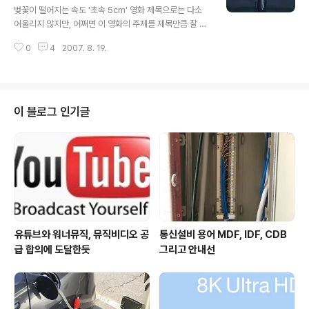
시쯤에 대표이사를 만났다. 그만 두겠다는 말이 나오지 않아서 다른 이야기들을
벚꽃이 떨어지는 속도 '초속 5cm' 영화 제목으로는 다소
했다. 그러다가 급여를 ..
어울리지 않지만, 어쩌면 이 영화의 주제를 제목만큼 잘 표
현한 것도 없는 것 같다. 우주로 발사될 우주선 발사체를 옮
0
4
2007. 8. 19.
기는 속도 '시속 5km' 시간은 흘러가지 않는 것처럼 그렇
게 더디게 지나가지만, 어느덧 훌쩍 지나버린 시간을 되돌
아 보면 남는 진한 아쉬움... '초속 5센티미터'는 어릴적 첫
사랑에 관한 이야기다. 3편으로 구성된 주인공 타카키의
첫사랑에 대한 이야기다. 잔잔한 스토리와 깔끔하고도 실
이 블로그 인기글
사같은 배경 화면은 영화를 감상하는데 더 없이 좋다. 'A c
hain of stories about their distance' 영화의 부제는
이렇게 두 사람의 거리에 대해 이야기 하고 있다. '편지와
문자 메시지'라는 거리를 초월하는 수단이 존재하지..
유튜브와 워너뮤직, 뮤직비디오 공
통신설비 용어 MDF, IDF, CDB
급 합의에 도달한듯
그리고 안내선