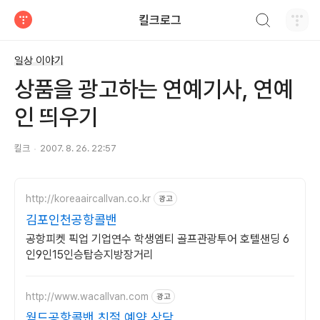
검색하기
킬크로그
티스토리
일상 이야기
상품을 광고하는 연예기사, 연예
인 띄우기
킬크
2007. 8. 26. 22:57
http://koreaaircallvan.co.kr
광고
김포인천공항콜밴
공항피켓 픽업 기업연수 학생엠티 골프관광투어 호텔샌딩 6
인9인15인승탑승지방장거리
http://www.wacallvan.com
광고
월드공항콜밴 친절 예약 상담