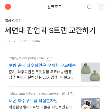
검색하기
킬크로그
티스토리
일상 이야기
세면대 팝업과 S트랩 교환하기
킬크
2007. 12. 19. 19:04
http://m.coupang.com
광고
쿠팡 준지 와우회원은 무제한 무료배송
준지, 와우회원은 로켓상품 무료배송/반품,
정품 브랜드 셀렉션 R.LUX 입점. 꼭 필요한
제품은 쿠팡에서 더 저렴하게, 로켓배송으로
더 빠르게!
http://smartstore.naver.com/enlmall
광고
더콘 하수구트랩 확실한차단
화장실냄새제거트랩 더콘은 자연적인원리