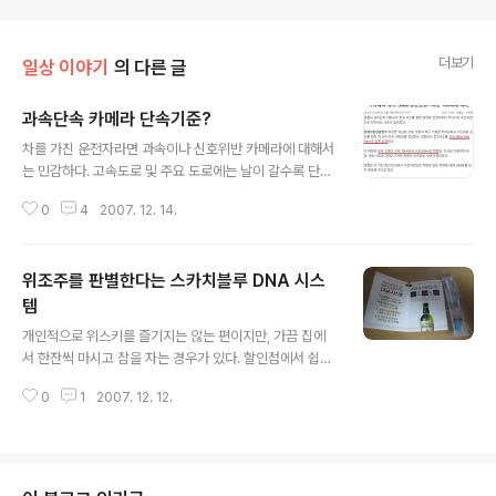
더보기
일상 이야기
의 다른 글
과속단속 카메라 단속기준?
글 내용
차를 가진 운전자라면 과속이나 신호위반 카메라에 대해서
는 민감하다. 고속도로 및 주요 도로에는 날이 갈수록 단속
카메라가 늘어나고 있는데, 실제 이들 카메라의 단속 기준
0
4
2007. 12. 14.
이 어떻게 되는지는 일반인들이 잘 모른다. 그 중에 과속단
속 카메라는 오래전부터 단속기준이 별도로 존재한다는 이
야기들이 많았다. 즉, 60Km/h나 100Km/h 등의 과속기
위조주를 판별한다는 스카치블루 DNA 시스
준이 있고, 별도로 과태료나 벌점 등을 결정하는 단속기준
이 따로 있다는 것이다. 그러나, 오늘 올라온 뉴스는 이에
템
글 내용
대한 궁금증을 살짝 풀어주었다. 60Km/h의 제한속도구간
개인적으로 위스키를 즐기지는 않는 편이지만, 가끔 집에
은 15Km/h부터 단속이 된다는 것이다. 모두 동일하게 적
서 한잔씩 마시고 잠을 자는 경우가 있다. 할인점에서 쉽게
용되는 것인지는 몰라도 제한속도의 최소 10Km/h 이상
구할 수 있는 국산 양주 중에 롯데칠성음료에서 만든 스카
과속을 해도 단속되지 않는다는 것이다. 단속안되는 것이
0
1
2007. 12. 12.
치블루라는 위스키는 작은 양(350ml)부터 구입할 수 있기
아니라 단속되어도 벌금을 부..
때문에 마침 오늘 한병을 샀다. 할인점에서 구입한 술을 집
에 가져와서 케이스를 뜯어보니 처음보는 이상한 봉투와
종이가 따라 나왔다. 'DNA공학이 만든 첨단위조방지기술
DNA 시스템' 위스키를 위조한 가짜 술을 판별하기 위해