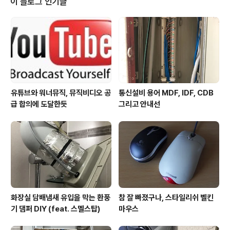
이 블로그 인기글
만든 것으로 보인다. 근데, 이런 시스템으로 위조주인지 아
닌지를 판별하는 것은 처음본다. 대부분 바(Bar)나 주점에
서 위스키를 주문할 경우 업소측은 미리 개봉하지 않고 손
님에게 라벨을 보여주어 정품임을 확인받을 후에 따는 경
우가 일반적이다. 그만큼 위조 위..
유튜브와 워너뮤직, 뮤직비디오 공
통신설비 용어 MDF, IDF, CDB
급 합의에 도달한듯
그리고 안내선
화장실 담배냄새 유입을 막는 환풍
참 잘 빠졌구나, 스타일리쉬 벨킨
기 댐퍼 DIY (feat. 스멜스탑)
마우스