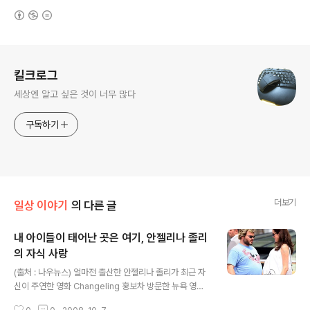
(새창열림)
로그 정보
킬크로그
세상엔 알고 싶은 것이 너무 많다
구독하기
더보기
일상 이야기
의 다른 글
내 아이들이 태어난 곳은 여기, 안젤리나 졸리
의 자식 사랑
글 내용
(출처 : 나우뉴스) 얼마전 출산한 안젤리나 졸리가 최근 자
신이 주연한 영화 Changeling 홍보차 방문한 뉴욕 영화
제에 모습을 드러냈는데, 취재진들이 유독 그녀의 왼쪽 팔