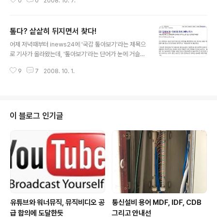
0
0
2008. 10. 7.
에 새겨진 문신에 대해 관심을 많이 보였다고 한다. 자세히
살펴보면 좌표가 문신으로 기록되어 있는데, 이는 다름아
닌 현재 6명인 졸리의 자녀들이 태어난 곳의 위도와 경도
톺다? 샅샅히 뒤지면서 찾다!
를 표시한 것이라고 한다. 3명의 아이는 입양했고, 브래드
글 내용
피트와 사이에 2006년에 낳은 딸과 최근 쌍둥이를 나아
어제 저녁때부터 inews24에 '국감 톺아보기'라는 제목으
총 6명의 자녀를 두고 있다. 아래 사진은 두 쌍둥이를 임신
로 기사가 올라왔는데, '톺아보기'라는 단어가 눈에 거슬렸
했을때 찍은 사진인데, 왼쪽 팔을 유심히 살펴보면 4줄의
다. 잘못 쓴 오자라고 생각하고 계속 지켜보았는데, 오늘 아
좌표가 보인다. 최근 쌍둥이를 분만한 프랑스 니스지역의
9
7
2008. 10. 1.
침에도 수정없이 계속 남아 있는 것이었다. 혹시나 싶어 단
좌표 두개를 추가한 모습이 카메라에 잡혔다.(위 사진) (출
어를 찾아보니 우리말에 있는 단어였다. '톺다'라는 동사인
처 : TMZ.COM)..
데, '샅샅히 뒤지면서 찾다'라는 뜻이다. 읽기는 '톱따'라고
읽는다.'톺아보기'는 '토파보기'라고 읽으면 된다. 어떤 것
을 톺아본다는 것은 샅샅히 살펴보고 유심히 살펴본다는
이 블로그 인기글
뜻이다. 잘 사용하지 않는 말이긴 하지만 분명 우리의 말이
맞는데, 기사에서 저런 단어를 볼 수 있다는 점에서 약간 의
아했다. 기자는 분명 단어를 선택함에 있어서 뜻을 가장 잘
전달할만한 것을 골랐겠지만, 나를 비롯한 기사를 읽는 독
자는 저 단어가..
유튜브와 워너뮤직, 뮤직비디오 공
통신설비 용어 MDF, IDF, CDB
급 합의에 도달한듯
그리고 안내선