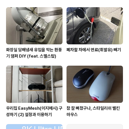
화장실 담배냄새 유입을 막는 환풍
폐차할 차에서 연료(휘발유) 빼기
기 댐퍼 DIY (feat. 스멜스탑)
우리집 EasyMesh(이지메시) 구
참 잘 빠졌구나, 스타일리쉬 벨킨
성하기 (2) 설정과 이용하기
마우스