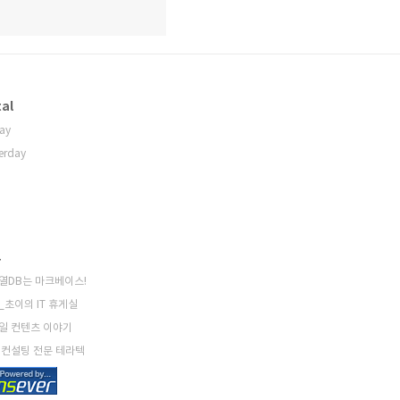
al
ay
erday
크
열DB는 마크베이스!
_초이의 IT 휴게실
일 컨텐츠 이야기
 컨설팅 전문 테라텍