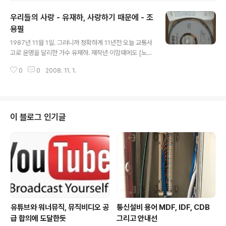
0원대도 많다. 자가용을 가지고 출퇴근하는 내 입장에서
우리들의 사랑 - 유재하, 사랑하기 때문에 - 조
주유비는 실제 생활비 상승의 큰 부분 중 하나를 차지했다.
한때 지방인 대구에서도 리터당 1,900원대의 휘발유 가격
용필
글 내용
을 보고 놀란 가슴을 쓸어내렸던 적이 있었다. 불과 몇 개월
1987년 11월 1일. 그러니까 정확하게 11년전 오늘 교통사
전이다. 전에는 한번 주유시 5만원씩만 넣고 다녔었는데,
고로 운명을 달리한 가수 유재하. 재작년 이맘때에도 [노래
기름값이 많이 오르고 나서부터는 한번에 5만원 주유는 왠
이야기] 카테고리에 그의 노래로 포스팅을 했었다. 2006/
지 부족해 보여서 언젠가부터 6만원씩 넣고 있었다. 하지
0
0
2008. 11. 1.
11/03 - [노래 이야기] - 가리워진 길 - 유재하 그의 데뷔
만 전에 5만원치 기..
앨범이자 유작이 된 1집 앨범 '사랑하기 때문에'는 우리 세
대에게는 명반으로 각인되어 있다. 첫 곡인 '우리들의 사
랑'부터 연주곡인 'Minuet', 마지막곡이자 가장 널리 알려
진 '사랑하기 때문에'까지 모든 곡의 작사 작곡 편곡을 맡았
이 블로그 인기글
으며, 앨범 연주 중 피아노, 신디사이저, 기타까지 맡아서
다른 가수와는 다른 진정 자신만의 앨범을 만들었다. 그렇
게 힘들게 만든 앨범 발매 3개월도 채 지나지않아 허망하
게 세상을 떠났다. '사랑하기 때문에' 앨범은 음악도 유재
하..
유튜브와 워너뮤직, 뮤직비디오 공
통신설비 용어 MDF, IDF, CDB
급 합의에 도달한듯
그리고 안내선