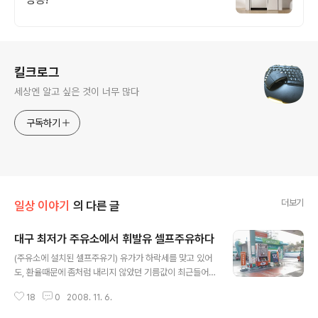
로그 정보
킬크로그
세상엔 알고 싶은 것이 너무 많다
구독하기
더보기
일상 이야기
의 다른 글
대구 최저가 주유소에서 휘발유 셀프주유하다
글 내용
(주유소에 설치된 셀프주유기) 유가가 하락세를 맞고 있어
도, 환율때문에 좀처럼 내리지 않았던 기름값이 최근들어
많이 내렸다. 1,500원 대의 휘발유 가격이야기가 나오고
18
0
2008. 11. 6.
있었고, opinet 검색에 따르면 지금은 대부분의 주유소에
서 1,500원대에 판매하고 있다. 서울은 지역에 따라 1,60