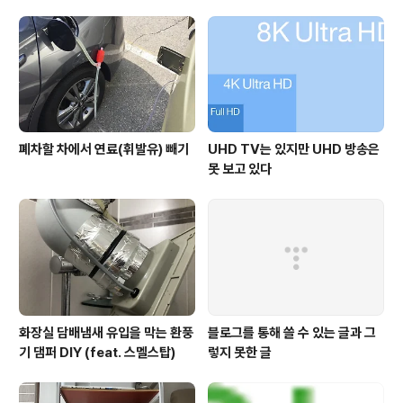
폐차할 차에서 연료(휘발유) 빼기
UHD TV는 있지만 UHD 방송은
못 보고 있다
화장실 담배냄새 유입을 막는 환풍
블로그를 통해 쓸 수 있는 글과 그
기 댐퍼 DIY (feat. 스멜스탑)
렇지 못한 글