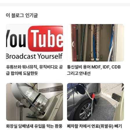
통해 성서 구절을 인용하여 순례자들에게 보내는 등 기술
친화적인 모습을 보였다. 그런 교황의 모습 때문일까? 바티
칸의 로마교황청은 이탈리아의 파올로 파드리니 신부와 웹
이 블로그 인기글
디자이너가 만든 iPhone용 기도서를 적극 권장하고 나섰
다. 이탈리아어, 영어, 스페인어, 프랑스어, 라틴어 등의 다
양한 언어로 만들어진 기도서를 iPhone(iPod Touch)용
으로 만들어 App Store에 등록시켰다. 포르투갈어와 독
일..
유튜브와 워너뮤직, 뮤직비디오 공
통신설비 용어 MDF, IDF, CDB
급 합의에 도달한듯
그리고 안내선
화장실 담배냄새 유입을 막는 환풍
폐차할 차에서 연료(휘발유) 빼기