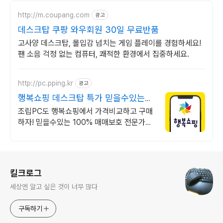
http://m.coupang.com
광고
데스크탑 쿠팡 와우회원 30일 무료반품
고사양 데스크탑, 몰입감 넘치는 게임 플레이를 경험하세요!
팬 소음 걱정 없는 컴퓨터, 쾌적한 환경에서 집중하세요.
http://pc.pping.kr
광고
행복쇼핑 데스크탑 특가 믿을수있는
100% 매매보호
조립PC도 행복쇼핑에서 가격비교하고 구매
하자! 믿을수있는 100% 매매보호 전문가의
실시간 조립PC 상담도 받고, 행복쇼핑 특가
상품도 지금 만나 보세요
로그 정보
킬크로그
세상엔 알고 싶은 것이 너무 많다
구독하기