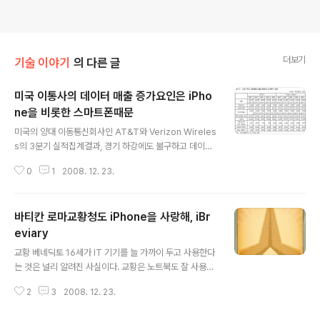
더보기
기술 이야기
의 다른 글
미국 이통사의 데이터 매출 증가요인은 iPho
ne을 비롯한 스마트폰때문
글 내용
미국의 양대 이동통신회사인 AT&T와 Verizon Wireles
s의 3분기 실적집계결과, 경기 하강에도 불구하고 데이터
매출은 증가하는 모습을 보이고 있다는 분석이 나왔다. 스
0
1
2008. 12. 23.
트라베이스의 조사에 따르면 미국 이동통신사의 데이터 매
출이 꾸준히 증가하고 있음을 알 수 있다. (AT&T와 Veriz
on Wireless의 실적, 출처 : 정보통신정책 452호) 올 3
바티칸 로마교황청도 iPhone을 사랑해, iBr
분기에만 AT&T는 126억 달러, Verizon Wireless는 1
27억 달러 수준의 매출을 올렸으며, 가입자는 AT&T가 조
eviary
글 내용
금 더 많지만 매출은 Verizon Wireless가 조금 더 높았
교황 베네딕토 16세가 IT 기기를 늘 가까이 두고 사용한다
다. 특히 영업이익은 꾸준히 상승하고 있다. 단, AT&T의
는 것은 널리 알려진 사실이다. 교황은 노트북도 잘 사용하
경우 iPhone 판매에 따른 보조금 지급이 지금 당장은 회
며, 클래식 음악을 좋아해서 iPod에 음악을 담아 자주 듣
계상 부담으로 작용하고 있다. 대당..
2
3
2008. 12. 23.
는다고 알려져 있다. 또 지난 여름 호주 시드니에서 열린 W
orld Youth Day 행사 때에는 직접 휴대폰 문자 메시지를