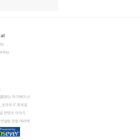
al
ay
erday
크
열DB는 마크베이스!
_초이의 IT 휴게실
일 컨텐츠 이야기
 컨설팅 전문 테라텍