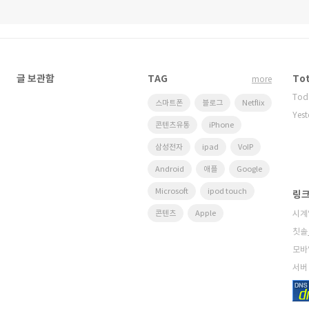
글 보관함
TAG
Tot
more
Tod
스마트폰
블로그
Netflix
Yest
콘텐츠유통
iPhone
삼성전자
ipad
VoIP
Android
애플
Google
Microsoft
ipod touch
링
콘텐츠
Apple
시계
칫솔
모바
서버