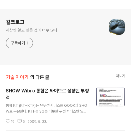
로그 정보
킬크로그
세상엔 알고 싶은 것이 너무 많다
구독하기
더보기
기술 이야기
의 다른 글
SHOW Wibro 통합은 와이브로 성장엔 부정
적
글 내용
통합 KT (KT+KTF)는 유무선 서비스를 QOOK과 SHO
W로 구분한다. KTF는 3G를 비롯한 무선 서비스만 있지
만, KT는 전화와 메가패스로 대표되는 유선 서비스와 와이
19
5
2009. 5. 22.
브로와 네스팟의 무선 인터넷 서비스가 있다. KTF는 이동
통신 서비스이며, KT의 와이브로와 네스팟은 무선 인터넷