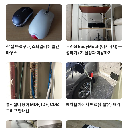
참 잘 빠졌구나, 스타일리쉬 벨킨
우리집 EasyMesh(이지메시) 구
마우스
성하기 (2) 설정과 이용하기
통신설비 용어 MDF, IDF, CDB
폐차할 차에서 연료(휘발유) 빼기
그리고 안내선