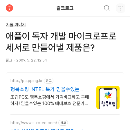
검색하기
킬크로그
티스토리
기술 이야기
애플이 독자 개발 마이크로프로
세서로 만들어낼 제품은?
킬크
2009. 5. 22. 12:54
http://pc.pping.kr
광고
행복쇼핑 INTEL 특가 믿을수있는
100% 매매보호
조립PC도 행복쇼핑에서 가격비교하고 구매
하자! 믿을수있는 100% 매매보호 전문가의
실시간 조립PC 상담도 받고, 행복쇼핑 특가
상품도 지금 만나 보세요
http://www.s-rotec.com/
광고