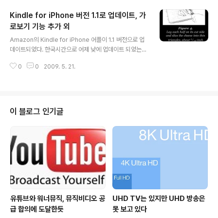
서비스로 약간의 차이가 있다. 하지만 통합 KT로 가면 무
Kindle for iPhone 버전 1.1로 업데이트, 가
선 부문은 이동통신과 무선 인터넷의 영역이 겹치게 된다.
이러한 혼선을 감소시키기 위해 유선은 QOOK(쿡)으로,
로보기 기능 추가 외
글 내용
무선은 SHOW(쇼)로 구분하기로 했으며, 무선 부문에서
Amazon의 Kindle for iPhone 어플이 1.1 버전으로 업
겹치는 와이브로는 SHOW 브랜드로 가는 것으로 결정했
데이트되었다. 한국시간으로 어제 낮에 업데이트 되었는
다. 네스팟은 그대로 QOOK의 유선 인터넷브랜드로 남아
데, 새로운 버전부터 가로보기(Landscape View)를 지
있을 것 같다. 마케팅과 조직적인 측면에서는 와이브로와
0
0
2009. 5. 21.
원하는 등 몇가지 기능이 추가되었다. 1. 가로보기 기능 제
이동통신을 합쳐 무선브랜드..
공 및 회전 잠그기 기능 가로보기 기능이 지원되면서 iPho
ne(iPod Touch)에서 책보기가 한결 편해졌다. 가로로 길
게 보는 방식이 편한 사람들이 있기 때문이다. 자동으로 회
전하는 기능이 기본 제공되어 세로보기와 가로보기가 기기
이 블로그 인기글
의 기울임에 따라 자동으로 변한다. 또한 자동으로 변환을
싫어하는 사람들 위해 잠금기능을 추가했다. 위 이미지에
서 보면 세로모드에서 가로모드로 바로 전환하면 오른쪽
하단에 자물쇠 모양의 이미지가 나타나는데 이 부분을 터
치하면 잠금과 ..
유튜브와 워너뮤직, 뮤직비디오 공
UHD TV는 있지만 UHD 방송은
급 합의에 도달한듯
못 보고 있다