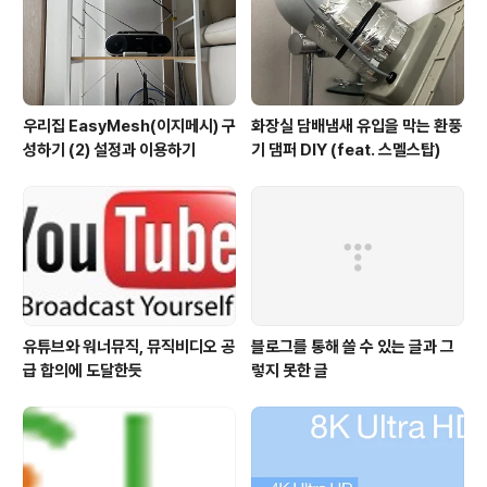
우리집 EasyMesh(이지메시) 구
화장실 담배냄새 유입을 막는 환풍
성하기 (2) 설정과 이용하기
기 댐퍼 DIY (feat. 스멜스탑)
유튜브와 워너뮤직, 뮤직비디오 공
블로그를 통해 쓸 수 있는 글과 그
급 합의에 도달한듯
렇지 못한 글