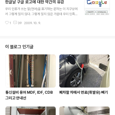
한글날 구글 로고에 대한 약간의 유감
d Touch에서 문제를 일으킨 모양이다. 아마도 iPhone 3
글 내용
GS와 프로세서가 바뀐 3세대 iPod Touch일 경우라고
우리 인류가 쓰는 말(언어)을 표기하는 문자는 이 지구상에
보여진다. 업데이트 중요 정보 내용이다. 크게 두가지 문제
서 그렇게 많지 않다. 그렇게 많지 않은 가운데 우리 민족이
점에 대한 개선이다. - iPod touch가 잠자기 상태에서 때
사용하는 한글은 독특하면서도 과학적인 문자다. 우리에게
때로 깨어나지 못하는 문제 해결 - 비디오 스트리밍 도중에
1
39
2009. 10. 9.
한글의 의미는 특별히 강조할 필요가 없을 정도로 우리를
때때로 응용 프로그램이 충돌하는 버그 수..
표현하는 가장 대표적인 상징이 아닐까 생각한다. 말이 있
고 글자가 있음에 우리는 서로에게 생각을 표현하고 전달
하기 때문이다. 로고 이벤트는 Google의 또 다른 재미다.
한글날이 비록 국경일에서는 제외되었지만 기념일로서 남
이 블로그 인기글
아있기에 오늘 Google의 한국 웹사이트엔 기념일 로고
이벤트가 벌어지고 있다. 늘 보던 관성 그대로 기념일과 관
계된 것으로 Google이라는 글자를 형상화시켰다는 점에
서는 여느 로고 이벤트와 다를 바 없다. 다만 한글을 사용하
는 우리에게는 이런 한글 자음의..
통신설비 용어 MDF, IDF, CDB
폐차할 차에서 연료(휘발유) 빼기
그리고 안내선