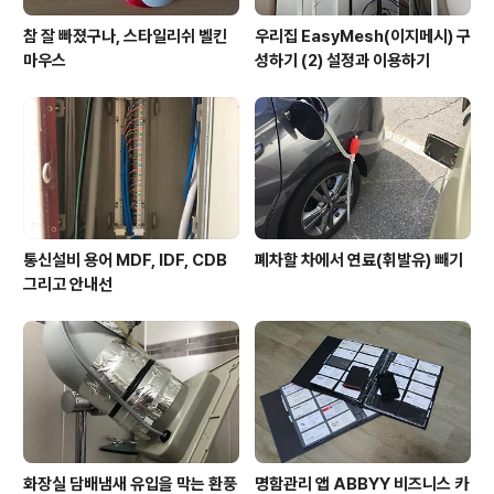
참 잘 빠졌구나, 스타일리쉬 벨킨
우리집 EasyMesh(이지메시) 구
마우스
성하기 (2) 설정과 이용하기
통신설비 용어 MDF, IDF, CDB
폐차할 차에서 연료(휘발유) 빼기
그리고 안내선
화장실 담배냄새 유입을 막는 환풍
명함관리 앱 ABBYY 비즈니스 카