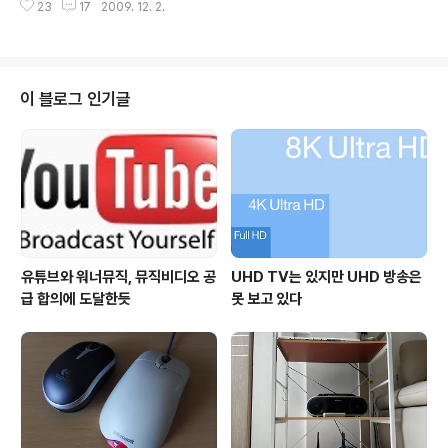
년부터 거리사진 서비스를 준비해왔다. Google에 비해
23
17
2009. 12. 2.
넷 서비스인 Nespot은 KT내부적으로 홀대받는 존재였
제공시점이 늦은 감이 있지만, 그동안 ..
다. 2002년부터 최근까지 전국적으로 약 13,000 여개나
설치된 Nespot AP(Access Point)는 도시의 주요지점
이나 공공장소, 큰 건물에는 어김없이 설치되어 있다. 특히
관공서, 대학 같은 사람들이 밀집하는 지역에는 Nespot
이 블로그 인기글
신호를 발견하기란 아주 쉽다. 그러나 설치된 AP 숫자와
구축 유지 비용에 비하면 Nespot의 성적은 별로 좋지 못
했다. 2005년 40만 가입자가 최고점이었다. 한때 50만
가까이 는 적도 있었다. 그러나 그 수준에서 더이상 늘..
유튜브와 워너뮤직, 뮤직비디오 공
UHD TV는 있지만 UHD 방송은
급 합의에 도달한듯
못 보고 있다