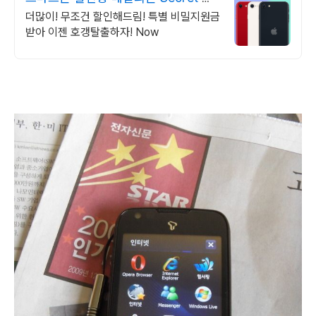
밀지원금!
더많이! 무조건 할인해드림! 특별 비밀지원금
받아 이젠 호갱탈출하자! Now