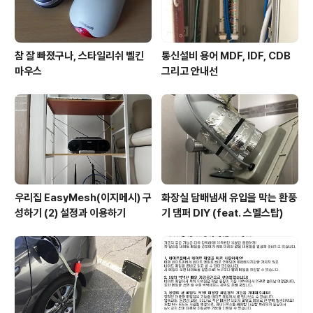
참 잘 빠졌구나, 스타일리쉬 벨킨
통신설비 용어 MDF, IDF, CDB
마우스
그리고 안내선
우리집 EasyMesh(이지메시) 구
화장실 담배냄새 유입을 막는 환풍
성하기 (2) 설정과 이용하기
기 댐퍼 DIY (feat. 스멜스탑)