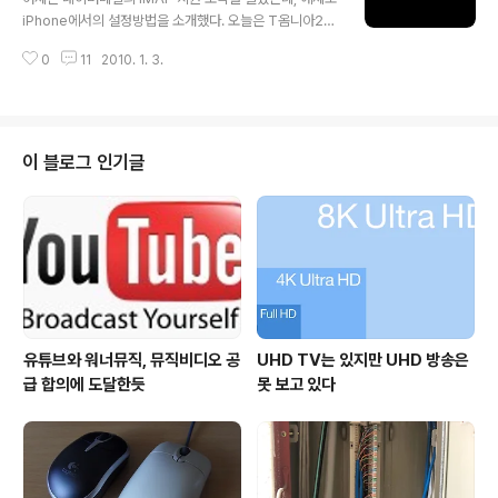
려는 노력이 절대적으로 필요하다. 스마트폰 초보자라면
iPhone에서의 설정방법을 소개했다. 오늘은 T옴니아2에
주변에 이미 스마트폰을 잘 사용하는 사람들에게 물어보면
서 네이버메일의 IMAP을 설정하는 방법에 대해 소개하겠
어떤 애플리케이션이 유용한지 알 수 있고, 그런 지인이 없
0
11
2010. 1. 3.
다. 네이버메일 IMAP을 사용하기 위해서는 반드시 네이버
더라도 인터넷 카페나 커뮤니티를 찾아보면 다양한 경험담
로 로그인하여 메일의 환경설정에서 'IMAP/SMTP 사용
과 활용기를 찾아볼 수 있다. 스마트폰으로 할 수 있는..
함'으로 설정을 바꾸어야 한다. 다음의 포스팅을 참고하면
된다. 2010/01/02 - 네이버메일도 IMAP 지원 시작 [T
옴니아2에서 네이버메일 IMAP 설정하기] T옴니아2의 이
이 블로그 인기글
메일 메뉴로 들어간다. 기존 설정이 있다면 기존 계정 정보
와 함께 새로운 전자 메일 설정 메뉴가 함께 보일 것이다.
전자 메일 설정을 누르면 새로운 메일 계정을 추가할 수 있
다. 메일주소에 네이버메일 계정을 입력한다. myid@nav
er.com ..
유튜브와 워너뮤직, 뮤직비디오 공
UHD TV는 있지만 UHD 방송은
급 합의에 도달한듯
못 보고 있다