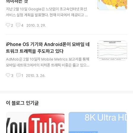
의미하는 것
글 내용
지난 2월 10일 Google은 느닷없이 초고속인터넷 회선
서비스 실험 계획을 발표했다. 현재 미국에서 제공되고 있
는 평균적인 인터넷 회선 속도가 5Mbps에 머무르고 있는
2
4
2010. 3. 29.
데, Google은 일반적인 DSL 회선속도(10Mbps)의 10
0배가 넘는 최대 1Gbps까지 제공할 것이라는 발표를 했
다. Google은 이 발표에서 올해 안으로 5만에서 50만 가
iPhone OS 기기와 Android폰이 모바일 네
입자를 수용할 수 있는 초고속인터넷 서비스를 제공할 것
이라고 목표를 내놨다. 1Gbps로 제공하기 위해서는 현재
트워크 트래픽을 주도하고 있다
글 내용
구리로 된 전화망이 아닌 광섬유를 통한 광통신으로 제공
AdMob은 2월 10일자 Mobile Metrics 보고서를 통해
되어야 한다. Google은 프로젝트를 성공시키기 위해 3월
모바일 네트워크에서의 피처폰 트래픽 비중은 줄고 있으
26일(금)까지 광통신기반의 초고속인터넷 서비스를 시범
며, 상대적으로 스마트폰의 트래픽은 증가하고 있다고 진
서비스로 제공받기를 희망하는 지역공동체 신청자들의 접
3
1
2010. 3. 26.
단했다. AdMob은 미국 현지시각 25일 목요일 자체 조사
수를 받았다. 접수결과 ..
시스템을 이용한 모바일 트래픽 조사결과를 공개했다. Ad
Mob은 스마트폰, 피처폰, 모바일 인터넷 단말기(MID)의
세가지 카테고리로 분류하여 작년2월부터 올해 2월까지의
트래픽 분석 자료를 근거로 모바일 트래픽에서 피처폰은
이 블로그 인기글
감소추세에 있으며, 스마트폰과 MID에서는 증가하고 있다
고 밝혔다. 3개의 카테고리로 구분하여 모바일 네트워크
트래픽의 1년간 변화추이를 한눈에 볼 수 있는 이 자료를
살펴보면, 피처폰은 1년전 58%에서 35%로 점유율이 줄
어들었으며, 반면 스마트폰은..