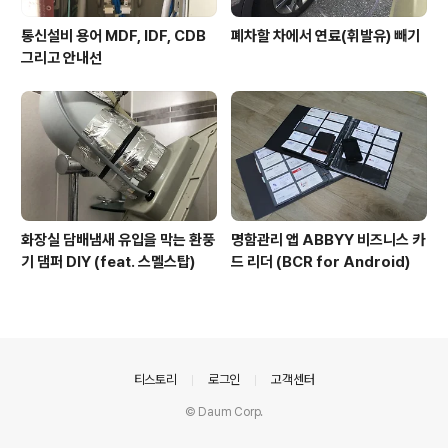
통신설비 용어 MDF, IDF, CDB
폐차할 차에서 연료(휘발유) 빼기
그리고 안내선
화장실 담배냄새 유입을 막는 환풍
명함관리 앱 ABBYY 비즈니스 카
기 댐퍼 DIY (feat. 스멜스탑)
드 리더 (BCR for Android)
의안내
티스토리
로그인
고객센터
© Daum Corp.