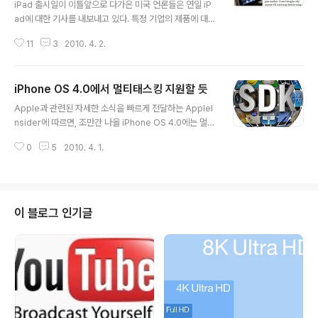
iPad 출시일이 이틀앞으로 다가온 미국 언론들은 연일 iP
ad에 대한 기사를 내보내고 있다. 특정 기업의 제품에 대해
이토록 지대한 관심을 보였던 적이 없었던 것 같다. Apple
11
3
2010. 4. 2.
은 1월 27일 샌프란시스코에서 CEO Steve Jobs가 약
속한 것처럼 미국시각 4월 3일 iPad Wi-Fi 버전 판매를
개시한다. 이미 예약판매로 30만대 이상 주문을 접수한 것
iPhone OS 4.0에서 멀티태스킹 지원할 듯
으로 알려지고 있다. iPad 출시는 기존 iPhone 때와는 또
글 내용
다른 모습을 보여주고 있다. 2007년 첫 판매를 시작했던 i
Apple과 관련된 자세한 소식을 빠르게 전달하는 AppleI
Phone은 지난 3년동안 1년마다 외형은 크게 변화를 주지
nsider에 따르면, 조만간 나올 iPhone OS 4.0에는 멀티
않은 상태에서 기능과 소프트웨어의 업그레이드로 시장에
태스킹 기능이 지원될 것 같다고 전했다. 멀티태스킹을 전
나왔다. iPod Touch와 iPod 신제품과 Mac PC도 마찬
0
5
2010. 4. 1.
환할 때 홈버튼을 두번 누르면 백그라운드로 동작중인 Ap
가지였다. 그러나 이번 iPad는 새로운..
p의 아이콘들을 보여주고(Expose) 원하는 아이콘(App)
을 누르면 해당 App이 포어그라운드로 동작하는 방식이
될 것이라고 전망했다. 이 방식은 이미 Mac OS X에서 사
용하고 있는 태스크 전환 방식이다. iPhone OS의 멀티태
이 블로그 인기글
스킹 지원 여부는 iPhone과 iPod Touch 사용자들에게
는 늘 뜨거운 감자였다. 멀티태스킹 지원 여부는 효율성과
편의성의 대립이었지만 이제까지는 효율성이 더 강조되었
기 때문에 지원되지 않았다. Apple이 iPhone OS 기기..