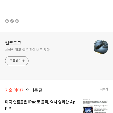
(새창열림)
로그 정보
킬크로그
세상엔 알고 싶은 것이 너무 많다
구독하기
더보기
기술 이야기
의 다른 글
미국 언론들은 iPad로 들썩, 역시 영리한 Ap
ple
글 내용