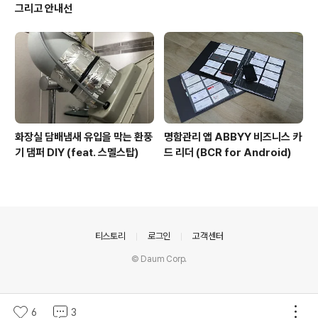
그리고 안내선
화장실 담배냄새 유입을 막는 환풍
명함관리 앱 ABBYY 비즈니스 카
기 댐퍼 DIY (feat. 스멜스탑)
드 리더 (BCR for Android)
의안내
티스토리
로그인
고객센터
© Daum Corp.
6
3