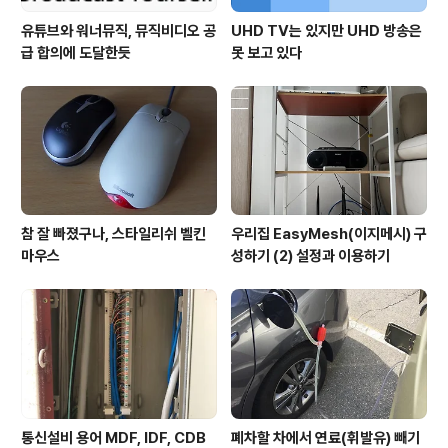
유튜브와 워너뮤직, 뮤직비디오 공
UHD TV는 있지만 UHD 방송은
급 합의에 도달한듯
못 보고 있다
참 잘 빠졌구나, 스타일리쉬 벨킨
우리집 EasyMesh(이지메시) 구
마우스
성하기 (2) 설정과 이용하기
통신설비 용어 MDF, IDF, CDB
폐차할 차에서 연료(휘발유) 빼기