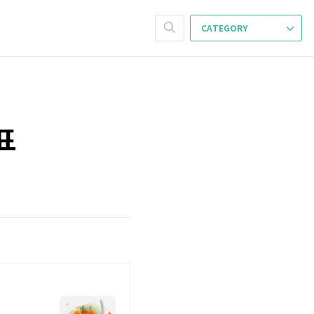
CATEGORY
표