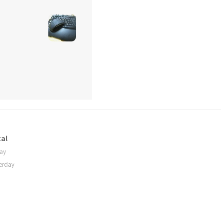
al
ay
erday