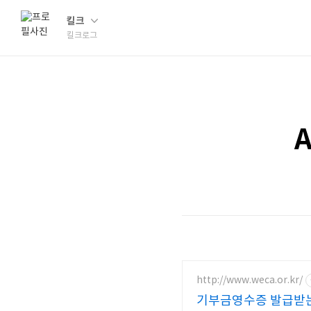
킬크
킬크로그
http://www.weca.or.kr/
기부금영수증 발급받는