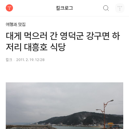
검색하기
킬크로그
티스토리
여행과 맛집
대게 먹으러 간 영덕군 강구면 하
저리 대흥호 식당
킬크
2011. 2. 19. 12:28