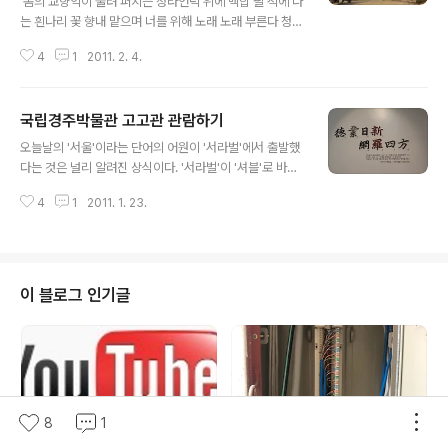
'봄의 교향악이 울려 퍼지는 청라언덕 위에 백합 필 적에 나
는 흰나리 꽃 향내 맡으며 너를 위해 노래 노래 부른다 청라
언덕과 같은 내 맘에 백합같은 내 동무야 네가 내게서 피어
4
1
2011. 2. 4.
날 적에 모든 슬픔이 사라진다' 박태준 작곡, 이은상 작사의
가곡 '동무생각'의 가사다. 학창시절 배운 가곡으로 기억되
는 유명한 곡이다. 그러나 이 가곡의 무대인 청라(靑羅)언
국립경주박물관 고고관 관람하기
덕이 어딘지를 아는 사람은 그리 많지 않다. 최근 인기 예능
글 내용
프로그램의 소개와 2008년부터 시작된 대구 도심 문화탐
오늘날의 '서울'이라는 단어의 어원이 '서라벌'에서 출발했
방 골목투어로 인해 알려지기 전까지는 동산병원 남쪽 언
다는 것은 널리 알려진 상식이다. '서라벌'이 '셔블'로 바뀌
덕을 가리키는 것인지 모르는 사람이 훨씬 많았다. '동무생
었고, 다시 '서울'이 되었다는 것인데, 서울은 수도(중앙정
각'은 경남 마산 출신의 시조시인이었던 이은상 선생과 작
4
1
2011. 1. 23.
부가 위치한 곳)의 의미를 가지고 있다. 그런데 서라벌하면
곡가 박태준 선생이 경남 창원의 한 한교에서 같이 교사로
신라를 떠올리는데, 서라벌은 신라 수도의 이름이었으며,
재직하다가 이은상 ..
지금의 경주를 그때는 그렇게 불렀다. 서야벌, 서벌, 계림
등으로도 불렸지만 가장 대표적으로 서라벌이라는 이름으
로 전해진다. 그럼 언제부터 신라는 신라(新羅)라는 나라
이 블로그 인기글
이름을 썼을까? '신라(新羅)'라는 국호는 503년인 제22
대 지증왕 4년에 만들어졌다. '덕업일신 망라사방(德業日
新 網羅四方)'에서 따온 이름으로 새 신(新)자와 그물 라
(羅)를 대표로 하여 국호를 정했다. '덕업이 날로 새로워지
며, 사방을 망라한다'..
8
1