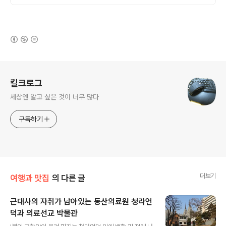
만나보세요.
(새창열림)
로그 정보
킬크로그
세상엔 알고 싶은 것이 너무 많다
구독하기
더보기
여행과 맛집
의 다른 글
근대사의 자취가 남아있는 동산의료원 청라언
덕과 의료선교 박물관
글 내용