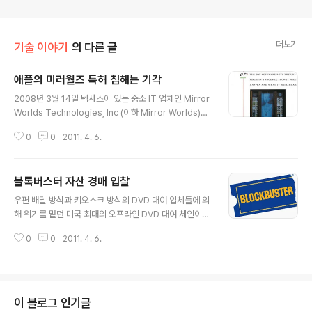
더보기
기술 이야기
의 다른 글
애플의 미러월즈 특허 침해는 기각
글 내용
2008년 3월 14일 텍사스에 있는 중소 IT 업체인 Mirror
Worlds Technologies, Inc (이하 Mirror Worlds)는
미국 텍사스주 동부지방법원에 Apple을 자사의 특허 3개
0
0
2011. 4. 6.
를 침해했다고 소송을 제기했다. iPod과 iPhone, Mac P
C 등에서 음악을 들을 때 앨범을 쉽게 넘겨 보는 방식인 커
버 플로(cover Flow)와 백업 기술인 타임머신(Time M
블록버스터 자산 경매 입찰
achine), 스포트라이트(Spotlight) 등의 기술을 Apple
글 내용
이 Mirror Worlds의 특허를 도용한 것이라며 소송을 낸
우편 배달 방식과 키오스크 방식의 DVD 대여 업체들에 의
것이었다. 여기서 잠깐 Mirror Worlds의 특허가 나오게
해 위기를 맡던 미국 최대의 오프라인 DVD 대여 체인이었
된 배경을 살펴보면, 이 회사 설립의 기반이 된 기술은 199
던 Blockbuster가 작년 9월 법원에 파산보호신청을 냈
2년 예일대 교수이며 컴퓨터 과학자인 David Gele..
0
0
2011. 4. 6.
다. 약 10억 달러에 이르는 부채와 함께 점점 설 자리를 잃
어가던 DVD 대여 체인은 결국 무너지고 말았다. 가장 큰
이유는 Netflix의 우편 대여 방식 비즈니스의 등장과 키오
스크 방식으로 간편한 대여와 반납이 가능한 서비스의 등
장 때문이었다. Blockbuster는 올해 초 채권단과 합의하
이 블로그 인기글
에 부채를 떠앉지 않고 특정 조건과 함께 순자산만을 매각