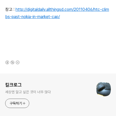
참고 :
http://digitaldaily.allthingsd.com/20110406/htc-clim
bs-past-nokia-in-market-cap/
(새창열림)
로그 정보
킬크로그
세상엔 알고 싶은 것이 너무 많다
구독하기