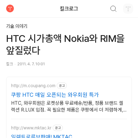
검색하기
킬크로그
티스토리
기술 이야기
HTC 시가총액 Nokia와 RIM을
앞질렀다
킬크
2011. 4. 7. 10:01
http://m.coupang.com
광고
쿠팡 HTC 매일 오픈되는 와우회원 특가
HTC, 와우회원은 로켓상품 무료배송/반품, 정품 브랜드 셀
렉션 R.LUX 입점. 꼭 필요한 제품은 쿠팡에서 더 저렴하게,
로켓배송으로 더 빠르게!
http://www.mktac.kr
광고
일렉트로루브판매! MKTAC