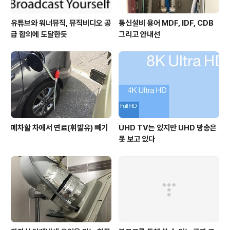
유튜브와 워너뮤직, 뮤직비디오 공
통신설비 용어 MDF, IDF, CDB
급 합의에 도달한듯
그리고 안내선
폐차할 차에서 연료(휘발유) 빼기
UHD TV는 있지만 UHD 방송은
못 보고 있다