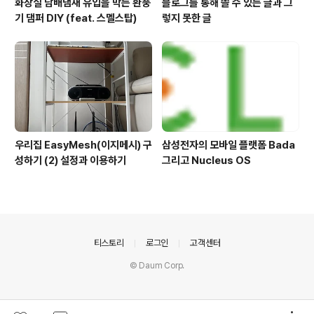
화장실 담배냄새 유입을 막는 환풍
블로그를 통해 쓸 수 있는 글과 그
기 댐퍼 DIY (feat. 스멜스탑)
렇지 못한 글
우리집 EasyMesh(이지메시) 구
삼성전자의 모바일 플랫폼 Bada
성하기 (2) 설정과 이용하기
그리고 Nucleus OS
의안내
티스토리
로그인
고객센터
© Daum Corp.