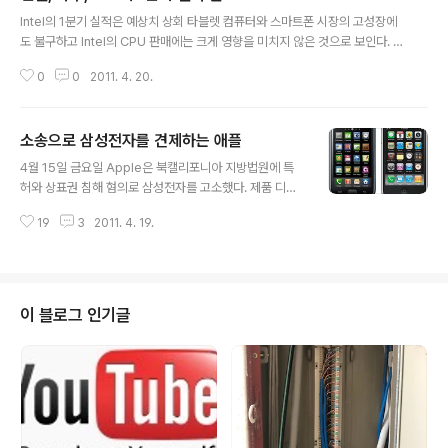
글 내용
Intel의 1분기 실적은 예상치 상회 타블렛 컴퓨터와 스마트폰 시장의 고성장에
도 불구하고 Intel의 CPU 판매에는 크게 영향을 미치지 않은 것으로 보인다. In
te이 양호한 2011년 1분기 실적을 발표했다. 매출 128억 달러로 전년동기의 1
0
0
2011. 4. 20.
03억 달러에 비해 무려 25%나 증가했으며, 애널리스트들이 예상한 116억 달
러를 넘었다. 순이익 역시 31억 6천만 달러, 주당 56 센트를 기록하여 전년동
기 24억 4천만 달러 주당 43 센트에 비해 약 30% 증가했다. 2분기 실적 예상
소송으로 삼성전자를 견제하는 애플
도 123억 달러에서 133억 달러로 내다봤는데, 애널리스트들은 이보다 낮은 11
글 내용
9억 달러로 전망했다. 덕분에 주가는 장중 약 5% 올랐고, 장마감 후에도 약 1%
4월 15일 금요일 Apple은 북캘리포니아 지방법원에 특
가량이 올라 20.77 달러를 기록했다. 지난 1월 I..
허와 상표권 침해 혐의로 삼성전자를 고소했다. 제품 디자
인과 애플리케이션 디자인을 포함한 상표권까지 포함되었
19
3
2011. 4. 19.
다. Apple이 법원에 제출한 소장에 의하면, 삼성전자는 자
사의 스마트폰과 타블렛 컴퓨터에 적용된 디자인을 개발과
혁신을 통해 만들어 내는 대신, Apple의 기술과 UI, 스타
일 등을 베껴서 만들었으며 이는 특허 및 상표권 침해라고
주장했다. 38페이지에 이르는 소장에는 2009년 6월 발
이 블로그 인기글
표한 Apple의 iPhone 3GS와 2010년 3월에 발표한 삼
성전자의 Galaxy S i9000 (국내에서 갤럭시 S로 소개된
제품)를 직접 비교하며 삼성전자가 Apple의 디자인(상표
권)과 특허를 침해했다고 적혀있다. 구체적으로는, 라운드
처리된..