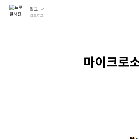
킬크
킬크로그
마이크로소프