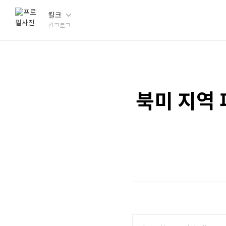
킬크
킬크로그
북미 지역