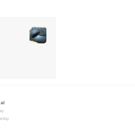
al
ay
erday