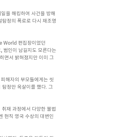
음성메일을 해킹하여 사건을 방해
사설탐정의 폭로로 다시 재조명
he World 편집장이었던
했고, 범인이 남길지도 모른다는
잡히면서 밝혀졌지만 이미 그
던 피해자의 부모들에게는 씻
 탐정만 옥살이를 했다. 그
서 취재 과정에서 다양한 불법
근엔 현직 영국 수상의 대변인