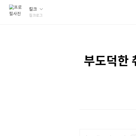
킬크
킬크로그
부도덕한 