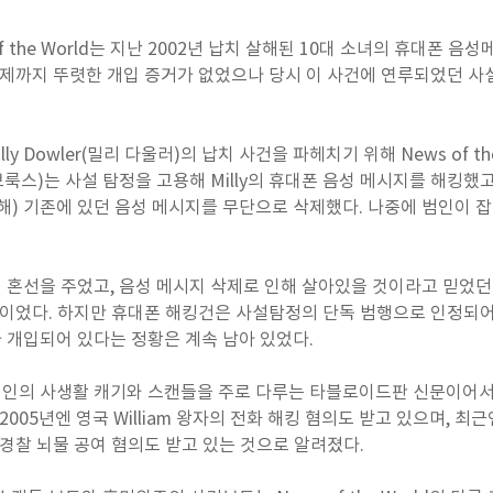
f the World는 지난 2002년 납치 살해된 10대 소녀의 휴대폰 
이제까지 뚜렷한 개입 증거가 없었으나 당시 이 사건에 연루되었던 
ly Dowler(밀리 다울러)의 납치 사건을 파헤치기 위해 News of t
베카 브룩스)는 사설 탐정을 고용해 Milly의 휴대폰 음성 메시지를 해킹
해) 기존에 있던 음성 메시지를 무단으로 삭제했다. 나중에 범인이 
 혼선을 주었고, 음성 메시지 삭제로 인해 살아있을 것이라고 믿었
건이었다. 하지만 휴대폰 해킹건은 사설탐정의 단독 범행으로 인정되어
rld가 개입되어 있다는 정황은 계속 남아 있었다.
d는 유명인의 사생활 캐기와 스캔들을 주로 다루는 타블로이드판 신문이어
2005년엔 영국 William 왕자의 전화 해킹 혐의도 받고 있으며, 최
 경찰 뇌물 공여 혐의도 받고 있는 것으로 알려졌다.