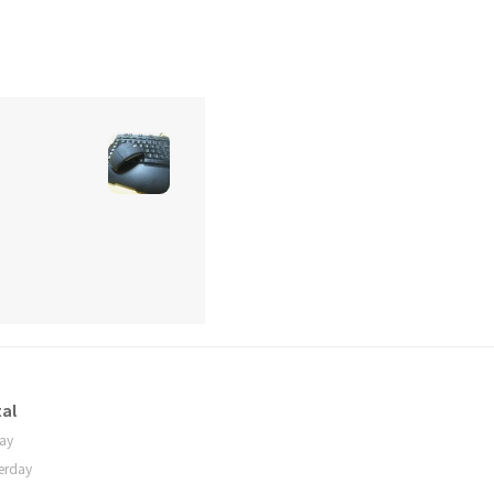
al
ay
erday