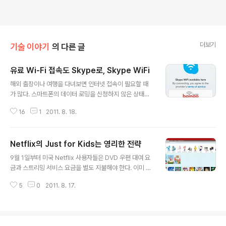
더보기
기술 이야기
의 다른 글
유료 Wi-Fi 접속도 Skype로, Skype WiFi
글 내용
해외 출장이나 여행을 다녀보면 인터넷 접속이 필요할 때
가 많다. 스마트폰의 데이터 로밍을 신청하지 않은 상태라
면 인터넷 접속은 오로지 무료로 공개된 Wi-Fi Hotspot
16
1
2011. 8. 18.
에 의존해야 한다. 그러나 우리나라와 달리 해외에선 Wi-F
i가 공개(open)된 AP를 찾기란 쉽지 않다. 가장 보편적인
무료 Wi-Fi는 공항로비나 스타벅스 같은 커피숍인데, 인터
Netflix의 Just for Kids는 영리한 전략
넷 접속을 위해 커피숍을 찾아서 원치않는 커피를 사서 마
글 내용
셔야 하는 불편함이 있다. VoIP 서비스인 Skype에는 Sk
9월 1일부터 미국 Netflix 사용자들은 DVD 우편 대여 요
ype Access라는 서비스가 있다. 랩톱(PC)용으로 제공
금과 스트리밍 서비스 요금을 별도 지불해야 한다. 이미 신
되는 이 서비스는 Skype 애플리케이션을 이용하여 공공
규 가입 고객은 분리된 요금 체계를 적용받고 있다. 2011/
Wi-Fi 접속을 할 수 있다. Skype 크레딧을 이용하는 유료
5
0
2011. 8. 17.
07/13 - Netflix, 미국에서 온라인 스트리밍 서비스 유료
서비스인데, 유료 무선 인터넷 접속 서비스다. Skype..
화 전격 발표 지난 7월에 발표된 스트리밍 서비스 유료화
방침은 기존 Netflix 사용자들의 거센 저항을 불러 일으켰
다. 9.99 달러에 DVD 우편 배송과 스트리밍 서비스를 동