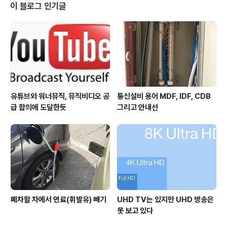
시에 제공받을 수 있었던 것에서 DVD 대여와 스트리밍 서
이 블로그 인기글
비스 각각 7.99 달러의 비용을 지불하여 지금보다 6 달러
가까이 더 내야 하기 때문이다. Netflix의 2,460만 고객
중에서 약 60%에 해당하는 고객이 추가 요금을 지불하거
나 서비스를 해지해야 하는 상황이다. 그만큼..
유튜브와 워너뮤직, 뮤직비디오 공
통신설비 용어 MDF, IDF, CDB
급 합의에 도달한듯
그리고 안내선
폐차할 차에서 연료(휘발유) 빼기
UHD TV는 있지만 UHD 방송은
못 보고 있다