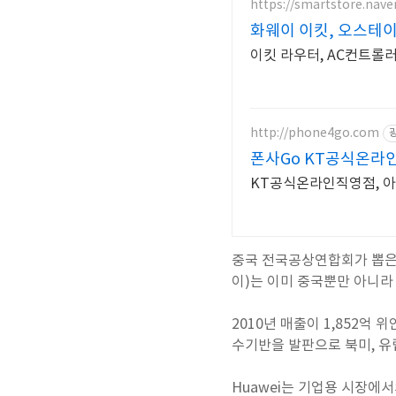
https://smartstore.nave
화웨이 이킷, 오스테
이킷 라우터, AC컨트롤러
http://phone4go.com
폰사Go KT공식온라
KT공식온라인직영점, 아
중국 전국공상연합회가 뽑은 중
이)는 이미 중국뿐만 아니라
2010년 매출이 1,852억 
수기반을 발판으로 북미, 유
Huawei는 기업용 시장에