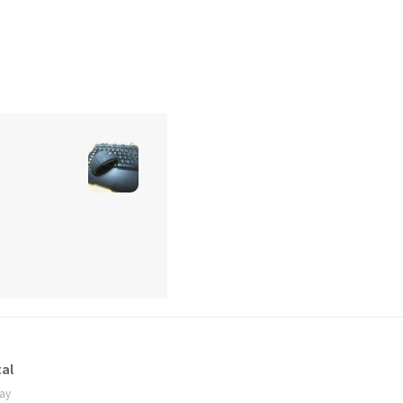
al
ay