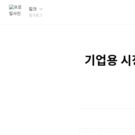
킬크
킬크로그
기업용 시