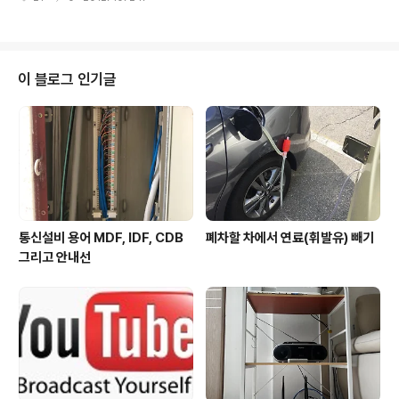
얇아진 iMac, 내부적으로 업그레이드된 Mac mini 등 홀
리데이 시즌용 제품군을 한꺼번에 소개했다. 그래도 가장
큰 관심사는 역시 iPad mini였다. iPad mini는 7.9인치 I
PS LCD 디스플레이(163ppi)를 장착했다. new iPad(3
세대)가 Retina 디스플레이를 장착한 것과 달리 가격 경쟁
이 블로그 인기글
력이 중요한 iPad mini의 경우 LED 백라이트가 지원되는
1024x768 해상도 IPS 디스플레이를 채용했다. AP는 D
ual-core A5를 채용하여 iPad 2의 칩셋과 동..
통신설비 용어 MDF, IDF, CDB
폐차할 차에서 연료(휘발유) 빼기
그리고 안내선