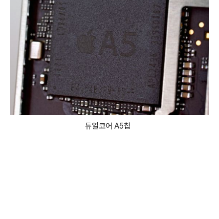
듀얼코어 A5칩