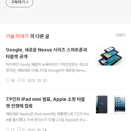
구독하기
더보기
기술 이야기
의 다른 글
Google, 새로운 Nexus 시리즈 스마트폰과
타블렛 공개
글 내용
허리케인 Sandy 때문에 뉴욕에서의 기자간담회는 취소되
었지만, 예정대로 10월 29일 Google의 새로운 Nexus
시리즈 스마트폰과 타블렛은 공개되었다. 이번에 공개된
18
0
2012. 10. 31.
제품은 LG전자가 제조한 Nexus 4 스마트폰과 삼성전자
가 제조한 Nexus 10 타블렛이다. 또한 새롭게 업그레이
드한 Nexus 7 도 함께 공개되었다. Google은 자사의 A
7.9인치 iPad mini 발표, Apple 소형 타블
ndroid 하드웨어 라인인 Nexus 시리즈 신제품 4인치, 7
인치, 10인치 스마트 디바이스를 통해 다양한 크기의 제품
렛 전쟁에 합류
글 내용
라인업을 제공함으로써 직접적으로 Apple의 iPhone, iP
예상대로 Apple은 iPad mini라는 제품명으로 7인치 iPa
ad mini, iPad와 경쟁구도를 갖출 수 있게 되었다. 이번
d를 출시했다. 미국 현지시각 10월 23일 Apple은 iPad
신제품 발표는 Google이 Apple 제품에 직접 대응하는
mini와 4세대 iPad, 13인치 Retina MacBook Pro, 더
라인업을 구축했다는데 의의를 둘 수 있다. 또..
21
0
2012. 10. 24.