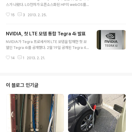
스가 나왔다. LG전자가 오픈소스화된 HP의 webOS를
인수하기로 했다는 소식이다. The Verge와 Engadget
15
3
2013. 2. 25.
은 CNET발 기사를 근거로 LG전자가 webOS를 인수했
다는 소식을 전했다. The Verge는 후속 보도를 통해 좀
더 자세한 상황을 살펴봤다. 다른 매체들은 대체적으로 큰
NVIDIA, 첫 LTE 모뎀 통합 Tegra 4i 발표
관심을 보이지 않았다. 최초로 LG전자의 webOS 인수건
글 내용
을 보도한 매체는 CNET이었는데, LG전자가 HP로부터
NVIDIA가 Tegra 프로세서에 LTE 모뎀을 탑재한 첫 모
webOS의 소스코드, 관련 문서, 엔지니어, 웹 사이트, 관
델인 Tegra 4i를 공개했다. 2월 19일 공개된 Tegra 4i
련 특허 라이선스 등을 인수하기로 했으며 인수 대금은 알
는 ARM Cortex-A9 r4 아키텍트 기반의 쿼드코어 프로
려지지 않았다고 전했다. CNET 기사 : http://news.cne
14
1
2013. 2. 21.
세서로, 4개의 메인코어 외에 별도의 전력 세이버 프로세
t.com/8301-1035_3-5757099..
서가 추가되어 있다. 개발코드네임이 'Project Grey'였던
Tegra 4i는 ARM 아키텍트 코어에 60개의 커스텀 NVID
IA GPU 코어가 결합되어 있다. 특히 이 프로세서는 NVID
IA 최초로 LTE 모뎀을 집적시켜 만든 첫 모델이며, Qualc
이 블로그 인기글
omm에 맞설 수 있는 기반을 마련하게 된 프로세서다. NV
IDIA는 원래 통신모뎀기술을 가지고 있지 않았지만, 지난
2011년 5월 영국에 있는 글로벌 팹리스기업인 Icera를
인수하면서 통신모뎀 기술을 ..