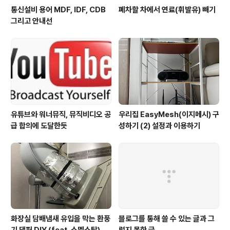
통신설비 용어 MDF, IDF, CDB
폐차할 차에서 연료(휘발유) 빼기
그리고 안내선
유튜브와 워너뮤직, 뮤직비디오 공
우리집 EasyMesh(이지메시) 구
급 합의에 도달한듯
성하기 (2) 설정과 이용하기
화장실 담배냄새 유입을 막는 환풍
블로그를 통해 쓸 수 있는 글과 그