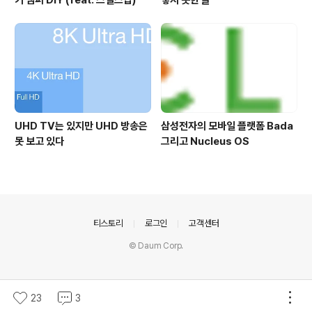
기 댐퍼 DIY (feat. 스멜스탑)
렇지 못한 글
UHD TV는 있지만 UHD 방송은
삼성전자의 모바일 플랫폼 Bada
못 보고 있다
그리고 Nucleus OS
의안내
티스토리
로그인
고객센터
© Daum Corp.
23
3