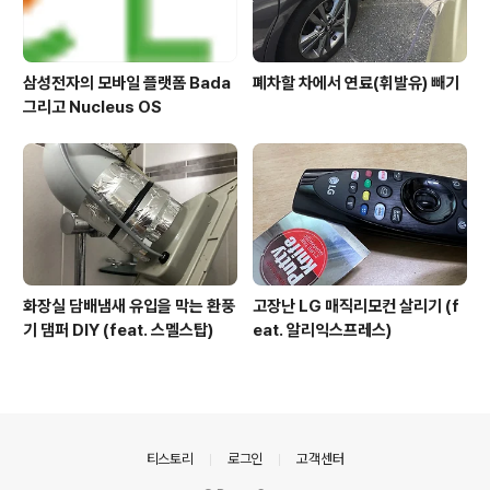
삼성전자의 모바일 플랫폼 Bada
폐차할 차에서 연료(휘발유) 빼기
그리고 Nucleus OS
화장실 담배냄새 유입을 막는 환풍
고장난 LG 매직리모컨 살리기 (f
기 댐퍼 DIY (feat. 스멜스탑)
eat. 알리익스프레스)
의안내
티스토리
로그인
고객센터