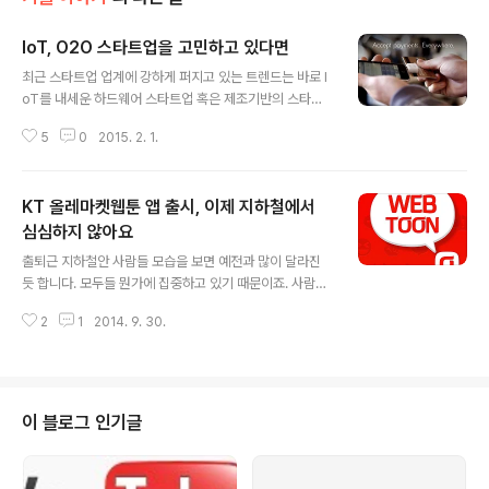
IoT, O2O 스타트업을 고민하고 있다면
글 내용
최근 스타트업 업계에 강하게 퍼지고 있는 트렌드는 바로 I
oT를 내세운 하드웨어 스타트업 혹은 제조기반의 스타트
업이며, 다른 또 하나의 흐름은 온라인의 오프라인 진출, 오
5
0
2015. 2. 1.
프라인의 온라인 진출을 뜻하는 O2O다. 이는 정부 창업
육성 트렌드가 창조와 융합을 강하게 드라이브하는 것과도
관계가 있다. 2012년과 2013년 ICT 업계를 뜨겁게 달군
KT 올레마켓웹툰 앱 출시, 이제 지하철에서
주제는 모바일 게임과 모바일 메신저였다. 40대 이상의 이
른바 아날로그 세대에 스마트폰 보급을 확산시킨 주인공은
심심하지 않아요
글 내용
모바일 메신저였으며, 또 다른 주인공은 게임이었다. 비용
출퇴근 지하철안 사람들 모습을 보면 예전과 많이 달라진
부담(통화료)을 느끼지 않도록 만든 모바일 메신저는 전국
듯 합니다. 모두들 뭔가에 집중하고 있기 때문이죠. 사람들
민이 스마트폰을 사용하도록 만든 일등공신이며, 지하철
은 모두 손안의 뭔가를 열심히 보고 있습니다. 전에 비해 이
같은 대중교통 이용 시 짧은 시간 무료함을 달래줄 최고의
2
1
2014. 9. 30.
어폰을 귀에 꽂은 사람도 많아 보입니다. 스마트폰이나 태
아이템은 바로 스마트폰 게임이..
블릿을 보고 있는 모습이 이젠 지하철 흔한 풍경이 되었습
니다. 하는 업무가 모바일 앱(App) 관련이라, 저는 사람들
이 스마트폰으로 어떤 일을 하는지 궁금해 슬쩍 살펴봅니
다. 예전에는 게임하는 사람들이 대부분이었지만, 요즘엔
이 블로그 인기글
모바일 메신저 하는 분들이 가장 많은 것 같습니다. 그 다음
으로 DMB 시청 또는 드라마 다시 보기나 영화를 보는 등
미디어 시청이 많습니다. 그리고 요즘에 자주 목격되는 것