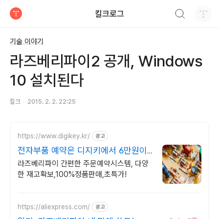
검색하기
킬크로그
티스토리
기술 이야기
라즈베리파이2 공개, Windows
10 설치된다
킬크
2015. 2. 2. 22:25
https://www.digikey.kr/
광고
전자부품 예약은 디지키에서 6만원이
상 무료배송,당일발송
라즈베리파이 간편한 주문예약시스템, 다양
한 재고확보,100%정품판매,초특가!
https://aliexpress.com/
광고