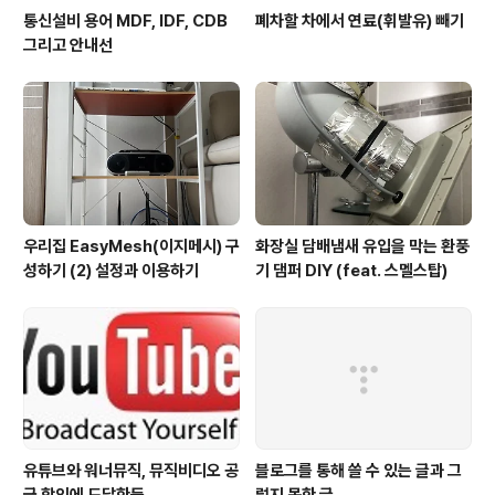
통신설비 용어 MDF, IDF, CDB
폐차할 차에서 연료(휘발유) 빼기
그리고 안내선
우리집 EasyMesh(이지메시) 구
화장실 담배냄새 유입을 막는 환풍
성하기 (2) 설정과 이용하기
기 댐퍼 DIY (feat. 스멜스탑)
유튜브와 워너뮤직, 뮤직비디오 공
블로그를 통해 쓸 수 있는 글과 그