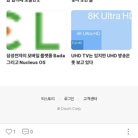
급 합의에 도달한듯
렇지 못한 글
삼성전자의 모바일 플랫폼 Bada
UHD TV는 있지만 UHD 방송은
그리고 Nucleus OS
못 보고 있다
의안내
티스토리
로그인
고객센터
© Daum Corp.
1
0