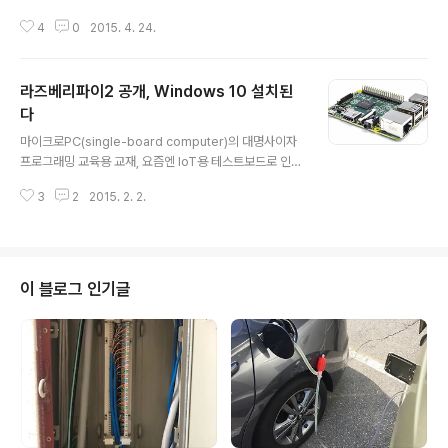
bile의 이동통신 네트워크를 임차하여 월 20달러의 무제
4
0
2015. 4. 24.
한 통화와 문자 서비스 내놨다. 여기에 10달러의 요금을 추
가하면 1GB의 데이터(GB당 10달러)를 함께 포함시켜 판
매한다. 예를들어, 무제한 통화에 월 2GB 데이터 사용을
라즈베리파이2 공개, Windows 10 설치된
한다면 월 40달러(통화료 20달러+데이터요금 20달러)
를 지불하는 방식이다. 1GB 단위로 데이터 요금을 책정하
다
글 내용
여 소비자가 쉽게 이해할 수 있다는 장점이 있다. 이동통신
마이크로PC(single-board computer)의 대명사이자
사의 약정 요금제와 비교하면 상당히 유연한 데이터 요금
프로그래밍 교육용 교재, 요즘엔 IoT용 테스트보드로 인기
제를 제공한다고 볼 수 있는 부분이다. 신청한 데이터 용량
를 끌고 있는 Rasberry Pi(RPi)의 새로운 버전인 Rasbe
이 남으면 이월이 아니라 남는 데이터 용량만큼 돈으로 환
3
2
2015. 2. 2.
rry Pi 2 (Model B)가 공개되었다. Rasberry Pi가 처음
산하여 ..
선을 보였던 2012년 2월부터 정확히 만 3년만에 세상에
업그레이드 버전을 내놨다. 메인프로세서는 Broadcom
의 쿼드코어 BCM2836로 1GB RAM을 장착하고 900
MHz의 클럭으로 동작한다. ARM Cortex-A7코어 계열
이 블로그 인기글
이다. Broadcom BCM시리즈의 특징이자 장점인 내장
GPU인 VideoCore IV는 듀얼코어로 동작한다. Video
Core IV는 250MHz로 동작하며, OpenGL ES 2.0, M
PEG-2, V..