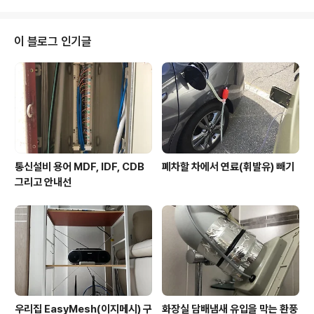
는 전기 사용량에 대한 관심을 가지게 되었다. 애너택 설치
후 실시간 전기 사용량과 각종 정보를 알기 위해서는 에너
톡 앱을 설치해야 한다. 지난 설치 리뷰 때 다루었으므로 참
이 블로그 인기글
고하면 되겠다. 에너톡은 iOS버전과 Android 버전 모두
제공되어 일반적인 국내 스마트폰 사용자라면 대부분 앱설
치가 가능할 것이다. 설치 후 제일 먼저 만나는 홈메뉴다.
상단 왼쪽은 사용자 계정과 관련된 '내프로필'메뉴이며, 오
른쪽 종모양 ..
통신설비 용어 MDF, IDF, CDB
폐차할 차에서 연료(휘발유) 빼기
그리고 안내선
우리집 EasyMesh(이지메시) 구
화장실 담배냄새 유입을 막는 환풍