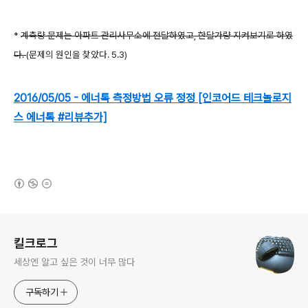
*
계측량 문제는 아파트 관리사무소에 전달하였고, 한달가량 지켜보기로 하였
다.
(문제의 원인을 찾았다. 5.3)
2016/05/05 - 에너톡 측정방법 오류 정정 [인코어드 테크놀로지
스 에너톡 #리뷰추가]
(새창열림)
로그 정보
킬크로그
세상엔 알고 싶은 것이 너무 많다
구독하기