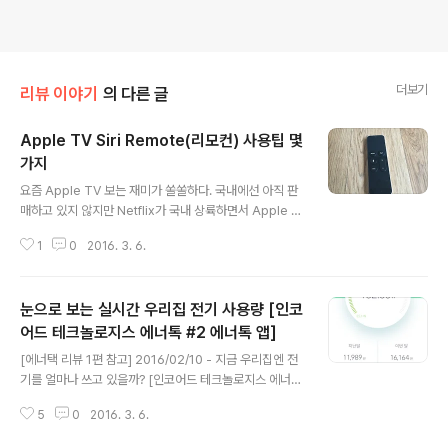
더보기
리뷰 이야기
의 다른 글
Apple TV Siri Remote(리모컨) 사용팁 몇
가지
글 내용
요즘 Apple TV 보는 재미가 쏠쏠하다. 국내에선 아직 판
매하고 있지 않지만 Netflix가 국내 상륙하면서 Apple T
V에 대한 관심도 높아져 가는 것 같다. Apple TV뿐만 아
1
0
2016. 3. 6.
니라 Chromecast나 다른 OTT 셋탑박스에 대한 관한
관심도 마찬가지다. 2016/03/01 - 홍콩에서 구입한 Ap
ple TV 4세대 지난 2월 홍콩여행을 다녀오면서 구입했던
눈으로 보는 실시간 우리집 전기 사용량 [인코
Apple TV의 제일 첫번째 이유도 Netflix였다. 비디오, 특
히 드라마는 재생 시간이 길어서 iPad나 iPhone, PC에서
어드 테크놀로지스 에너톡 #2 에너톡 앱]
글 내용
보는 것은 한계가 있는 것 같다. Apple TV를 자주 사용하
[에너택 리뷰 1편 참고] 2016/02/10 - 지금 우리집엔 전
게 되면서 조금씩 알게 된 Siri Remote(시리 리모트, Ap
기를 얼마나 쓰고 있을까? [인코어드 테크놀로지스 에너톡
ple TV 4세대 리모콘)의 숨은 기능을 소개하고자 한다. 현
#1 설치와 구동] 에너택을 설치한지 이제 한 달이 조금 넘
재 (미국기준)..
5
0
2016. 3. 6.
었다. 매월 청구되는 아파트 관리비에서 전기 사용량을 관
심있게 지켜본 적은 거의 없었지만, 에너택을 설치 후부터