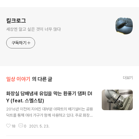
로그 정보
킬크로그
세상엔 알고 싶은 것이 너무 많다
구독하기
더보기
일상 이야기
의 다른 글
화장실 담배냄새 유입을 막는 환풍기 댐퍼 DI
Y (feat. 스멜스탑)
글 내용
2016년 이전에 지어진 대부분 아파트의 배기설비는 공용
덕트를 통해 여러 가구가 함께 사용하고 있다. 주로 화장실
과 주방에 기본적으로 환풍 배기설비가 되어 있는데, 이런
18
0
2021. 5. 23.
배기설비 구조로 인하여 발생하는 가장 큰 이웃 간 분쟁이
바로 악취와 담배냄새 문제다. 특히 담배냄새는 아파트 내