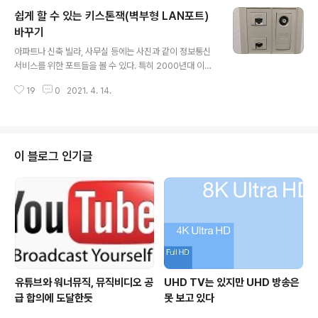
실내 흡연을 금지하는 곳이 늘어나면서, 화장실에서 몰래
쉽게 할 수 있는 키스톤잭(벽부형 LAN포트)
피우는 담배냄새의 층간 확산이 이웃 간 분쟁 소재로 자주
등장하고 있다. 실내 흡연이 사회 문제로까지 번지지 않았
바꾸기
글 내용
던 8,90년대 아파트와 달리 지금은 흡연이 일반화되었고,
아파트나 신축 빌라, 사무실 등에는 사진과 같이 정보통신
특히 실내에서의 흡연을 금지하는 것은 공동주택의 기본이
서비스를 위한 포트들을 볼 수 있다. 특히 2000년대 이후
되었다. 베란다에서조차 담배 피우는 것은 금지되어 있다.
건축된 대부분의 아파트는 기존 전화선 포트 외에 LAN 포
2015년 3월 국토교통부는 공동주택(아파트)의 공용 덕트
19
0
2021. 4. 14.
트들도 함께 매립되어 있다. 통상 전화를 위한 RJ11(6P)라
를 이용한 배기설비로 인해 발..
는 규격이 있지만, 이제는 8P짜리 RJ45를 공용으로 사용
한다. 우리 집(아파트)도 거실과 방마다 RJ45 2개와 동축
케이블(CATV) 포트가 한쌍으로 구성된 벽부형(벽에 부착
하는 형태) 포트가 있다. 요즘은 IPTV가 대세여서 대부분
이 블로그 인기글
CATV포트는 잘 사용하지 않지만, RJ45 포트는 대부분
사용한다. 두 개의 RJ45 포트 하나는 LAN(PC라고 쓰여
있는 경우도 있다) 포트와 전화(Tel이라고 쓰여있는 경우
도 있다) 포트로 구성되며, 이들은 모두 UTP 케이블(CA..
유튜브와 워너뮤직, 뮤직비디오 공
UHD TV는 있지만 UHD 방송은
급 합의에 도달한듯
못 보고 있다