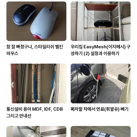
참 잘 빠졌구나, 스타일리쉬 벨킨
우리집 EasyMesh(이지메시) 구
마우스
성하기 (2) 설정과 이용하기
통신설비 용어 MDF, IDF, CDB
폐차할 차에서 연료(휘발유) 빼기
그리고 안내선