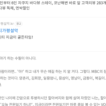
2인부터 6인 자쿠지 바다뷰 스테이, 코난해변 바로 앞 고객리뷰 283
바다뷰 독채, 연박할인
평설악.kr
광고
티가평설악
빅시티 지금이 골든타임!
야기 하는 수필이 아니다.
이라면... '아!' 하고 내가 무슨 얘길 하는 지 알 거다. 그렇다. MBC
는 것이다. 양촌리, 김회장, 일용엄니, 응삼이, 영남이, 금동이, 복길이..
.
한창인 나이에 간암으로 투병하시던 할아버지와 함께 살며 자랐던 나는, 
'오늘 전원일기 하냐?', 지금이라면 전원일기만 하루 종일 볼 수 있는 V