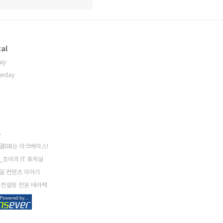
al
ay
erday
크
열DB는 마크베이스!
_초이의 IT 휴게실
일 컨텐츠 이야기
 컨설팅 전문 테라텍