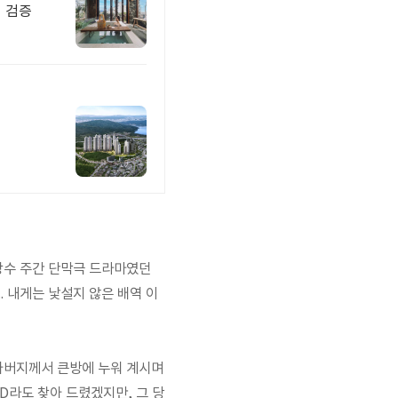
개 검증
의 장수 주간 단막극 드라마였던
. 내게는 낯설지 않은 배역 이
할아버지께서 큰방에 누워 계시며
OD라도 찾아 드렸겠지만, 그 당