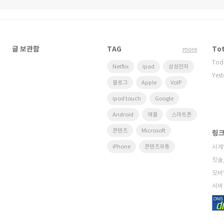
글 보관함
TAG
Tot
more
Tod
Netflix
ipad
삼성전자
Yest
블로그
Apple
VoIP
ipod touch
Google
Android
애플
스마트폰
콘텐츠
Microsoft
링
iPhone
콘텐츠유통
시계
칫솔
모바
서버