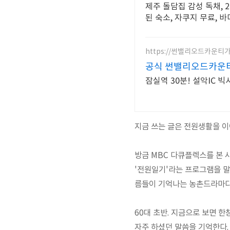
제주 돌담집 감성 독채, 
된 숙소, 자쿠지 무료, 
https://썬밸리오드카운티가
공식 썬밸리오드카운
잠실역 30분! 설악IC 
지금 쓰는 글은 전원생활을 이
방금 MBC 다큐플렉스를 본 사람
'전원일기'라는 프로그램을 말하
름들이 기억나는 농촌드라마다
60대 초반. 지금으로 보면 
자주 하셨던 말씀을 기억한다. 