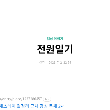
일상 이야기
전원일기
킬크
2021. 7. 2. 22:54
p/entry/place/1237286457
광고
채스테이 월정리 근처 감성 독채 2채