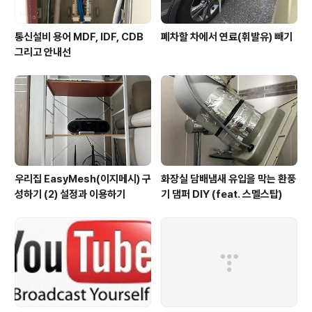
통신설비 용어 MDF, IDF, CDB
폐차할 차에서 연료(휘발유) 빼기
그리고 안내선
우리집 EasyMesh(이지메시) 구
화장실 담배냄새 유입을 막는 환풍
성하기 (2) 설정과 이용하기
기 댐퍼 DIY (feat. 스멜스탑)