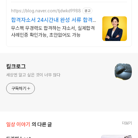
https://blog.naver.com/tjdwkd9988
광고
합격자소서 24시간내 완성 서류 합격
의 비밀
무스펙 무경력도 합격하는 자소서, 실제합격
사례인증 확인가능, 초안없어도 가능
로그 정보
킬크로그
세상엔 알고 싶은 것이 너무 많다
구독하기
더보기
일상 이야기
의 다른 글