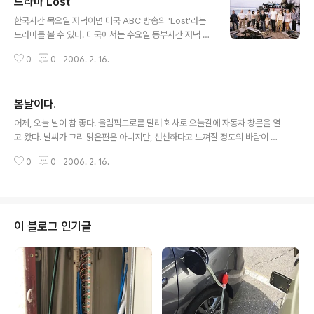
드라마 Lost
글 내용
한국시간 목요일 저녁이면 미국 ABC 방송의 'Lost'라는
드라마를 볼 수 있다. 미국에서는 수요일 동부시간 저녁 8
시(중부시간 7시)면 볼 수 있다. 시즌 2, 오늘 14편 방송을
0
0
2006. 2. 16.
보았다. 늘 그렇지만 뭔가 기대되는 결과를 보고 싶지만 늘
중요한 내용은 조금씩 조금씩 보여 준다. 오늘도 보여준 것
은 끈질긴 '인연의 고리'... 케이트의 아버지와 사이드... 이
봄날이다.
곳 저곳에서 이 드라마에 대해 많은 얘기를 하는데, 요즘 대
글 내용
부분의 소리는 이제 너무 지겹다는 것이다. 극 전개가 너무
어제, 오늘 날이 참 좋다. 올림픽도로를 달려 회사로 오늘길에 자동차 창문을 열
느려져 버렸다는 의견이 지배적이다. 그래도 하나씩 하나
고 왔다. 날씨가 그리 맑은편은 아니지만, 선선하다고 느껴질 정도의 바람이 분
씩 드러나는 비밀들이 흥미를 사로잡기에는 충분한 내용이
다. 도로 갓길의 화단엔 파릇파릇 새싹이 돋듯이 잔디가 자라는 것이 보였다. 7
다. 어쩌면 국내 드라마와 달리 전개가 느린것에 불만이 있
0
0
2006. 2. 16.
년째 서울의 봄을 맞이하면서 7년전에 느꼈던 기분을 느껴본다. 봄은 늘 따뜻하
을지 몰라도, 난 차라리 아껴먹고 싶은 음식처럼 길게, 길게
고 행복한 계절이다.
했으..
이 블로그 인기글