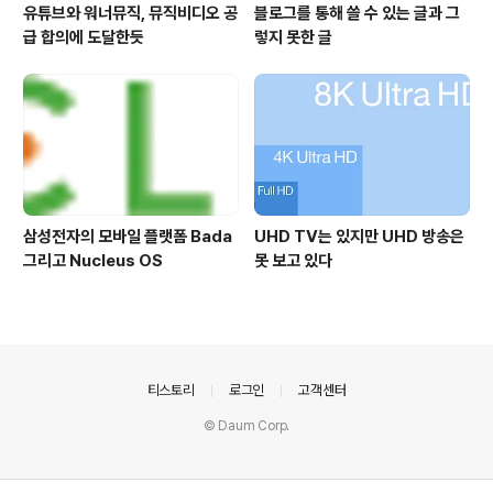
유튜브와 워너뮤직, 뮤직비디오 공
블로그를 통해 쓸 수 있는 글과 그
급 합의에 도달한듯
렇지 못한 글
삼성전자의 모바일 플랫폼 Bada
UHD TV는 있지만 UHD 방송은
그리고 Nucleus OS
못 보고 있다
의안내
티스토리
로그인
고객센터
© Daum Corp.