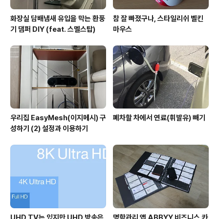
화장실 담배냄새 유입을 막는 환풍
참 잘 빠졌구나, 스타일리쉬 벨킨
기 댐퍼 DIY (feat. 스멜스탑)
마우스
우리집 EasyMesh(이지메시) 구
폐차할 차에서 연료(휘발유) 빼기
성하기 (2) 설정과 이용하기
UHD TV는 있지만 UHD 방송은
명함관리 앱 ABBYY 비즈니스 카