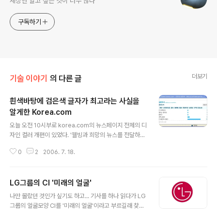
세상엔 알고 싶은 것이 너무 많다
구독하기
더보기
기술 이야기
의 다른 글
흰색바탕에 검은색 글자가 최고라는 사실을
알게한 Korea.com
글 내용
오늘 오전 10시부로 korea.com의 뉴스페이지 전체의 디
자인 컬러 개편이 있었다. '웰빙과 희망의 뉴스를 전달하려
는 코리아닷컴의 향후 의지를 반영한 것입니다.' 허허, 의도
0
2
2006. 7. 18.
는 좋다. 사실 설문 자체가 안스러운 것은 오전 10시에 오
픈하여 오후 3시가 다되어 가는 5시간 동안 25명의 사용
자가 설문 조사에 응했다는 사실이다. 코리아닷컴, 참 힘들
LG그룹의 CI '미래의 얼굴'
겠다. 대성그룹이 인수한 이후에 공격적인 서비스가 될 것
글 내용
이라고 호언장담했지만 도메인 이름값도 제대로 못하는 것
나만 몰랐던 것인가 싶기도 하고... 기사를 하나 읽다가 LG
같다는 생각은 나 혼자만의 생각일까? CRT 브라운관 모니
그룹의 얼굴모양 CI를 '미래의 얼굴'이라고 부르길래 찾아
터에서 보았더라면 모니터가 맛이 갔나? 라고 여길법한 무
봤다. CI는 Corporate Identity의 약자로 '기업 이미지