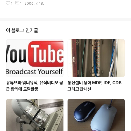
시 무시한 화면이 아닌가? 어떤 느낌이 드는가? 오늘의 이
1
1
2006. 7. 18.
통합'이란 뜻이다. 기업에서 사용하는 기업대표 이미지를
슈감이다!
규정지음으로서 내부적으로 기업가치를 공유하고, 이를 외
부로 표현하기 위해 사용한다. 대부분의 기업들은 기업의
CI를 가지고 있다. LG그룹 홈페이지에 있는, 공식 CI 다운
로드 가능한 이미지이다. 아래의 내용은 그룹 홈페이지에
이 블로그 인기글
있는 LG의 CI에 대한 설명 - 전체 디자인 세계,미래, 젊음,
인간, 기술등의 5가지개념과 정서를 형상화 시켰으며, 기
본적으로는 L과 G를 둥근 원속에 형상화시켜 무엇보다도
인간이 우리 LG 경영의 중심에 있음을 상징한다. 세계 어
디서나 ..
유튜브와 워너뮤직, 뮤직비디오 공
통신설비 용어 MDF, IDF, CDB
급 합의에 도달한듯
그리고 안내선