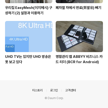
우리집 EasyMesh(이지메시) 구
폐차할 차에서 연료(휘발유) 빼기
성하기 (2) 설정과 이용하기
UHD TV는 있지만 UHD 방송은
명함관리 앱 ABBYY 비즈니스 카
못 보고 있다
드 리더 (BCR for Android)
의안내
티스토리
로그인
고객센터
© Daum Corp.