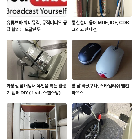
유튜브와 워너뮤직, 뮤직비디오 공
통신설비 용어 MDF, IDF, CDB
급 합의에 도달한듯
그리고 안내선
화장실 담배냄새 유입을 막는 환풍
참 잘 빠졌구나, 스타일리쉬 벨킨
기 댐퍼 DIY (feat. 스멜스탑)
마우스