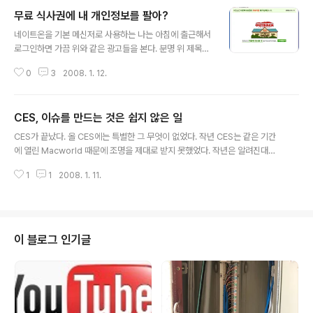
무료 식사권에 내 개인정보를 팔아?
글 내용
네이트온을 기본 메신저로 사용하는 나는 아침에 출근해서
로그인하면 가끔 위와 같은 광고들을 본다. 분명 위 제목에
광고라고 되어 있지만, '회원님은 아웃백식사권(1) 무료지
0
3
2008. 1. 12.
급 대기 상태입니다'라는 글에 더 끌리게 된다. 언뜻 네이트
에서 제공하는 것으로 착각할 수도 있겠지만, 잘 살펴보면
동양생명의 광고이다. 보험사들이 온라인을 통해 자주 벌
CES, 이슈를 만드는 것은 쉽지 않은 일
이는 프로모션 중의 하나가 바로 보험권유를 위한 개인정
글 내용
보 요청이다. 너무나 흔한 광고 방법이기에 더 이상의 진행
CES가 끝났다. 올 CES에는 특별한 그 무엇이 없었다. 작년 CES는 같은 기간
은 하지 않아도 뭐가 나올지 뻔하다. 주민등록번호를 포함
에 열린 Macworld 때문에 조명을 제대로 받지 못했었다. 작년은 알려진대로
한 내 개인정보를 입력하고, 보험마케팅에 응하겠다는 동
애플의 iPhone 발표 때문에 IT 분야의 이목이 그쪽으로 몰렸기 때문이었는데,
의서이다. 그 댓가로 식사권(1인용)을 제공한다는 것이다.
1
1
2008. 1. 11.
올 해 역시 CES는 볼거리가 없었다는 평가가 주류를 이룬다. 전자신문 : CES
결국 식사권과 내 개인정보를 맞바꾸는 것이다. 일반 프로
키워드 "디자인, 무선인터넷" 그나마 올해의 화두가 무선인터넷이 될 것이라는
모션에 비해 마케팅 비용이 더 들어갈..
짐작은 할 수 있었으니, 그것으로 만족해야할 것 같다. 또 하나의 생소한 단어가
이슈가 될 조짐도 보인다. MID (Mobile Internet Device)라는 '모바일 인터
넷 단말기'라는 것인데, UMPC의 고가격 대비 부진한 성능의 만족도 때문에 나
이 블로그 인기글
온 새로운 단말들의 등장이었다. 그러나, 이름만 거창할..