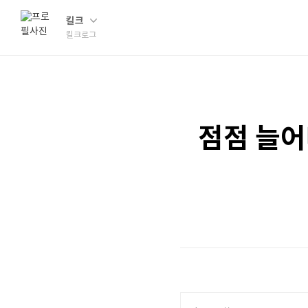
킬크
킬크로그
점점 늘어