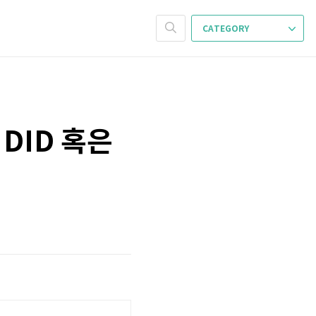
CATEGORY
DID 혹은