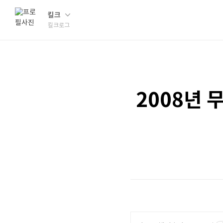
킬크
킬크로그
2008년