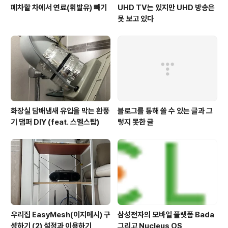
폐차할 차에서 연료(휘발유) 빼기
UHD TV는 있지만 UHD 방송은
못 보고 있다
화장실 담배냄새 유입을 막는 환풍
블로그를 통해 쓸 수 있는 글과 그
기 댐퍼 DIY (feat. 스멜스탑)
렇지 못한 글
우리집 EasyMesh(이지메시) 구
삼성전자의 모바일 플랫폼 Bada
성하기 (2) 설정과 이용하기
그리고 Nucleus OS