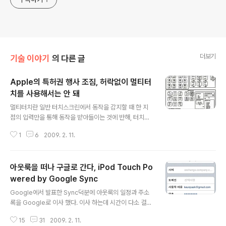
더보기
기술 이야기
의 다른 글
Apple의 특허권 행사 조짐, 허락없이 멀티터
치를 사용해서는 안 돼
글 내용
멀티터치란 일반 터치스크린에서 동작을 감지할 때 한 지
점의 입력만을 통해 동작을 받아들이는 것에 반해, 터치스
크린이 두 지점 이상에서 터치 입력을 이해하고 터치의 제
1
6
2009. 2. 11.
스처에 따라 기기의 특정 동작이 결정되는 기술을 말한다.
멀티터치는 iPhone 출시때부터 대중적으로 알려지기 시
작했다. 사진이나 웹브라우저에서 특정 화면을 크게 확대
아웃룩을 떠나 구글로 간다, iPod Touch Po
하거나 축소할 때 두 손가락으로 벌리거나 오므리는 제스
쳐가 바로 멀티터치 기능이다. iPhone(iPod Touch포
wered by Google Sync
글 내용
함) 뿐만 아니라 Macbook 등의 노트북에도 이 기술을 적
Google에서 발표한 Sync덕분에 아웃룩의 일정과 주소
극 활용하고 있다. 최근 스마트폰들은 멀티터치 기능을 기
록을 Google로 이사 했다. 이사 하는데 시간이 다소 걸렸
본적으로 탑재하는 방향으로 가닥을 잡고 출시하고 있다. i
는데, 이유는 묵은 데이터에 대한 정리 때문이었다. 버릴건
Phone뿐만 아니라, 얼마전 발표한 Palm Pre도 그렇고
15
31
2009. 2. 11.
버리고 바꿀 것은 바꾸느라 시간이 좀 많이 걸렸지만, 데이