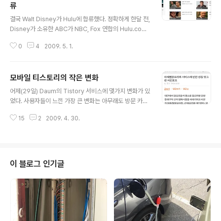
류
글 내용
결국 Walt Disney가 Hulu에 합류했다. 정확하게 한달 전,
Disney가 소유한 ABC가 NBC, Fox 연합의 Hulu.com
에 합류하기 위해 협상중이라는 보도가 나왔었다. 2009/
0
4
2009. 5. 1.
03/30 - [기술 & 트렌드] - ABC와 NBC는 협상중, Hulu
는 더 커질 수 있을 것인가? 미국 현지시간 목요일에 발표
된 ABC의 Hulu 합류소식은 현재 비디오 스트리밍 서비스
모바일 티스토리의 작은 변화
4위에 머물러 있는 Hulu.com에 큰 힘이 될 것으로 보인
글 내용
다. ComScore의 조사에 따르면 월간 1억 방문자의 Go
어제(29일) Daum의 Tistory 서비스에 몇가지 변화가 있
ogle YouTube, MySpace를 가진 News Corp.의 Fo
었다. 사용자들이 느낀 가장 큰 변화는 아무래도 방문 카운
x Interactive Media가 5천5백2십만, Yahoo가 4천2
터의 허수 제거라고 생각된다. 이번 서비스 업그레이드로
백5십만으로 그 뒤가 바로 NBC와 Fox의 연합인 Hulu가
15
2
2009. 4. 30.
이제까지 방문자 카운터에 로봇방문 등의 허수 방문자가
..
포함되어 있어서, 실제 방문자는 많지 않은데 검색봇 등의
방문으로 카운터가 올라가는 현상을 고치면서 카운트 숫자
가 많이 내려갔기 때문이다. 그리고 소소한 몇가지 문제점
을 고쳤거나 기능의 개선이 있었는데, 모바일 Tistory 부
이 블로그 인기글
분도 업데이트가 있었다. 이 부분은 따로 공지사항에 포함
되어 있지 않았으나, 나처럼 iPod Touch를 이용하여 Tis
tory 블로그를 접속하는 사용자들은 변화가 있었음을 바로
알았을 것이다. 기존에도 블로그 주소뒤에 m을 입력하면
모바일 페이지를 보여..