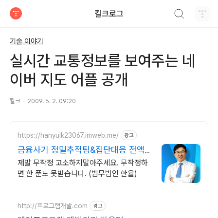
검색하기
킬크로그
티스토리
기술 이야기
실시간 교통정보를 보여주는 네
이버 지도 어플 공개
킬크
2009. 5. 2. 09:20
https://hanyulk23067.imweb.me/
광고
금융사기 정밀추적팀&집단대응 전액
승소(3억7천) 사례보유
제발 무작정 고소하지말아주세요. 무작정하
면 한 푼도 못받습니다. (법무법인 한율)
http://프로그램개발.com
광고