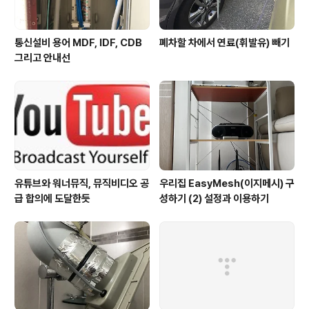
통신설비 용어 MDF, IDF, CDB
폐차할 차에서 연료(휘발유) 빼기
그리고 안내선
유튜브와 워너뮤직, 뮤직비디오 공
우리집 EasyMesh(이지메시) 구
급 합의에 도달한듯
성하기 (2) 설정과 이용하기