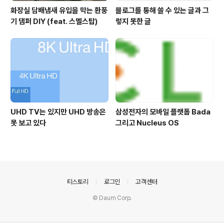
화장실 담배냄새 유입을 막는 환풍
블로그를 통해 쓸 수 있는 글과 그
기 댐퍼 DIY (feat. 스멜스탑)
렇지 못한 글
UHD TV는 있지만 UHD 방송은
삼성전자의 모바일 플랫폼 Bada
못 보고 있다
그리고 Nucleus OS
의안내
티스토리
로그인
고객센터
© Daum Corp.