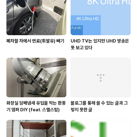
폐차할 차에서 연료(휘발유) 빼기
UHD TV는 있지만 UHD 방송은
못 보고 있다
화장실 담배냄새 유입을 막는 환풍
블로그를 통해 쓸 수 있는 글과 그
기 댐퍼 DIY (feat. 스멜스탑)
렇지 못한 글