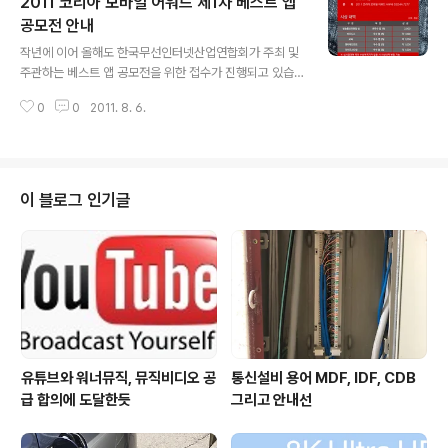
2011 코리아 모바일 어워드 제1차 베스트 앱
발견한 기술이었다. 이 블로그의 자체검색을 통해 Podca
st라고 입력하면 많은 관련 글들을 만날 수 있다. 이 블로그
공모전 안내
글 내용
에는 초기부터 팟캐스트에 대한 글들이 많았는데, 2008년
작년에 이어 올해도 한국무선인터넷산업연합회가 주최 및
을 정점으로 내용이 줄어들었다. 팟캐스트는 음성이나 비
주관하는 베스트 앱 공모전을 위한 접수가 진행되고 있습
디오 콘텐츠를 모바일 기기 등에 담아 즐기는 서비스와 기
니다. 공모결과는 9월 중 행사를 통해 발표될 것이라고 합
술적인 방법을 말하는데, RSS를 통해 콘텐츠를 배급한다.
0
0
2011. 8. 6.
니다. 이번 1차 베스트 앱 공모전은 2011년 1월에서 6월까
2010/01/20 - 잊혀지..
지 개발되었거나 리뉴얼되어 국내외 오픈마켓(App Stor
e나 Android Market 등)에 출시된 앱이 공모 대상이 됩
니다. 참가 자격은 앱 개발 기업, 팀, 개인 구분 없으므로 특
별한 하자가 없다면 응모해 보는 것이 좋을 것 같습니다. 1
이 블로그 인기글
차 접수는 8월 19일 금요일까지이므로 앞으로 약 2주가
남았습니다. 정부 포상 작품이나 저작권 침해작, 표절작은
심사 대상에서 배제된다고 하니 유의하시기 바랍니다. 보
다 자세한 공모전 안내는 다음 URL을 참고하시기 바랍니
다. http:..
유튜브와 워너뮤직, 뮤직비디오 공
통신설비 용어 MDF, IDF, CDB
급 합의에 도달한듯
그리고 안내선