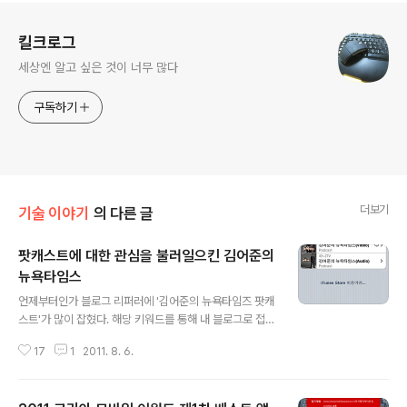
로그 정보
킬크로그
세상엔 알고 싶은 것이 너무 많다
구독하기
더보기
기술 이야기
의 다른 글
팟캐스트에 대한 관심을 불러일으킨 김어준의
뉴욕타임스
글 내용
언제부터인가 블로그 리퍼러에 '김어준의 뉴욕타임즈 팟캐
스트'가 많이 잡혔다. 해당 키워드를 통해 내 블로그로 접속
을 많이 했다는 뜻인데, 엄밀하게 말하면 팟캐스트라는 단
17
1
2011. 8. 6.
어를 통해 유입이 있었다. 팟캐스트(Podcast)는 개인적으
로 상당히 관심을 가지고 있는 기술이다. 스마트폰이 보편
화되기 전부터 디지털 콘텐츠 유통의 측면에서 가능성을