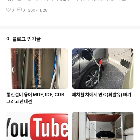
무선랜 무단 접속, 처벌 대상될 수도) 싱가폴의 법률은 인간
털 방송 수신기 모듈이었다. 타사 제품에 비해 이미지 처리가 우수하여 부드러
의 모든 행위를 법의 해석에 따라 규제를 하기로 유명한 나
0
0
2007. 1. 28.
운 화질을 제공하고 모듈 크기가 작은 편에 속하며, 그 외 여러 가지 차별적인 요
라다. 싱가폴은 다들 알다시피 말레이시아의 자치주로 있
소를 가진 제품이다. 그런 모듈로 만든 하나의 시제품(구현이 되어 동작하는 수
다가 1965년 독립한 국가이다...
준)을 가지고 선배를 찾았다. 이미 그 선배는 국내 내수를 벗어나 해외를 주력 시
장으로 생각하고 수출에 주력하고 있었다. 우리가 만든 DMB 모듈을 이용한 시
제품을 보여 주었을 때, 선배가 가장 먼저 물어본 것은 모듈의 원가였다. 물론 원
이 블로그 인기글
가를 그대로 밝힐 수는 없었지만, 대략의 가격을 이야기 했었다. 그러자 그 선배
의 반응은..
통신설비 용어 MDF, IDF, CDB
폐차할 차에서 연료(휘발유) 빼기
그리고 안내선