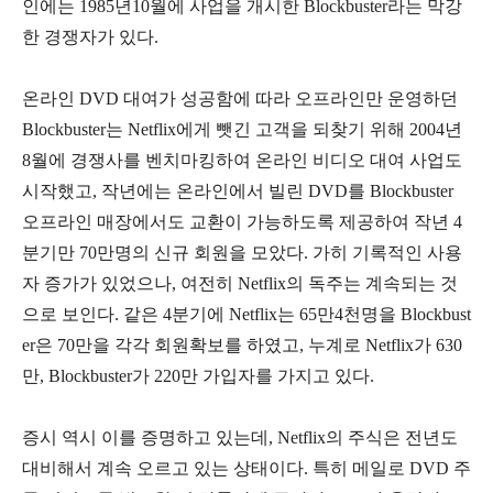
인에는
1985
년
10
월에 사업을 개시한
Blockbuster
라는 막강
한 경쟁자가 있다
.
온라인
DVD
대여가 성공함에 따라 오프라인만 운영하던
Blockbuster
는
Netflix
에게 뺏긴 고객을 되찾기 위해
2004
년
8
월에 경쟁사를 벤치마킹하여 온라인 비디오 대여 사업도
시작했고
,
작년에는 온라인에서 빌린
DVD
를
Blockbuster
오프라인 매장에서도 교환이 가능하도록 제공하여 작년
4
분기만
70
만명의 신규 회원을 모았다
.
가히 기록적인 사용
자 증가가 있었으나
,
여전히
Netflix
의 독주는 계속되는 것
으로 보인다
.
같은
4
분기에
Netflix
는
65
만
4
천명을
Blockbust
er
은
70
만을 각각 회원확보를 하였고
,
누계로
Netflix
가
630
만
, Blockbuster
가
220
만 가입자를 가지고 있다
.
증시 역시 이를 증명하고 있는데, Netflix의 주식은 전년도
대비해서 계속 오르고 있는 상태이다. 특히 메일로 DVD 주