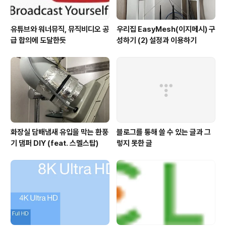
유튜브와 워너뮤직, 뮤직비디오 공
우리집 EasyMesh(이지메시) 구
급 합의에 도달한듯
성하기 (2) 설정과 이용하기
화장실 담배냄새 유입을 막는 환풍
블로그를 통해 쓸 수 있는 글과 그
기 댐퍼 DIY (feat. 스멜스탑)
렇지 못한 글