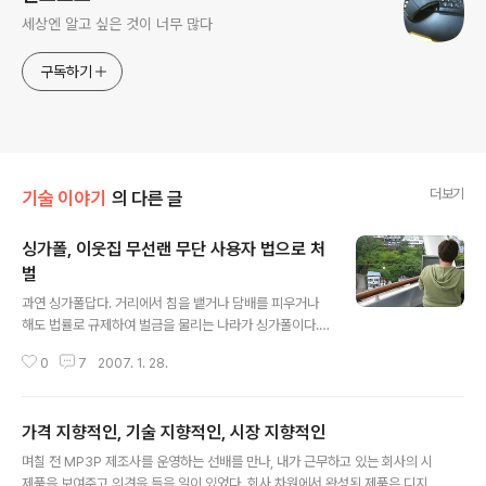
세상엔 알고 싶은 것이 너무 많다
구독하기
더보기
기술 이야기
의 다른 글
싱가폴, 이웃집 무선랜 무단 사용자 법으로 처
벌
글 내용
과연 싱가폴답다. 거리에서 침을 뱉거나 담배를 피우거나
해도 법률로 규제하여 벌금을 물리는 나라가 싱가폴이다.
엄격한 규제를 통해 사회를 통제하는 시스템에 익숙한 싱
0
7
2007. 1. 28.
가폴이 이번엔 무선랜 무단 사용자에게 처벌 판결을 내렸
다. 싱가폴의 17세 소년은 옆집 이웃의 무선 네트웍에 무단
으로 칩입했다는 것에 유죄를 판결받고 18개월의 보호관
가격 지향적인, 기술 지향적인, 시장 지향적인
찰과 함께 80시간의 사회 봉사활동을 할 것을 받았다. 그
글 내용
가 했던 것은 해킹이 아닌 옆집에서 사용하는 무선 AP에
며칠 전 MP3P 제조사를 운영하는 선배를 만나, 내가 근무하고 있는 회사의 시
접속해서 인터넷을 공짜로 사용한 것 뿐. (kbench : 옆집
제품을 보여주고 의견을 들을 일이 있었다. 회사 차원에서 완성된 제품은 디지