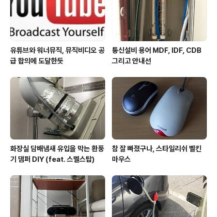
유튜브와 워너뮤직, 뮤직비디오 공
통신설비 용어 MDF, IDF, CDB
급 합의에 도달한듯
그리고 안내선
화장실 담배냄새 유입을 막는 환풍
참 잘 빠졌구나, 스타일리쉬 벨킨
기 댐퍼 DIY (feat. 스멜스탑)
마우스