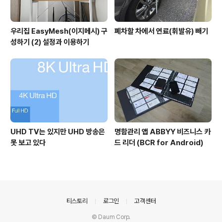
우리집 EasyMesh(이지메시) 구
폐차할 차에서 연료(휘발유) 빼기
성하기 (2) 설정과 이용하기
UHD TV는 있지만 UHD 방송은
명함관리 앱 ABBYY 비즈니스 카
못 보고 있다
드 리더 (BCR for Android)
의안내
티스토리
로그인
고객센터
© Daum Corp.