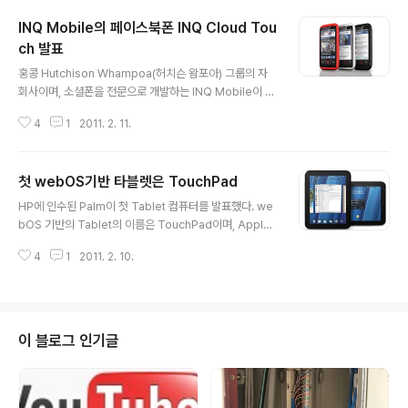
INQ Mobile의 페이스북폰 INQ Cloud Tou
ch 발표
글 내용
홍콩 Hutchison Whampoa(허치슨 왐포아) 그룹의 자
회사이며, 소셜폰을 전문으로 개발하는 INQ Mobile이 1
년 6개월만에 새로운 스마트폰을 발표했다. 전작인 INQ1
4
1
2011. 2. 11.
과 INQ Chat 3G, INQ Mini 3G에 이어 이번 제품은 Fac
ebook에 특화된 INQ Cloud Touch와 INQ Cloud Q
라는 제품이다. INQ Mobile은 2월 10일 런던에서 Face
첫 webOS기반 타블렛은 TouchPad
book을 중심으로 하는 소셜폰인 INQ Cloud Touch와 I
글 내용
NQ Cloud Q를 발표했다. 항간에 떠돌던 Facebook폰
HP에 인수된 Palm이 첫 Tablet 컴퓨터를 발표했다. we
의 가장 가까운 모습이 아닐까 할 정도의 Facebook에 특
bOS 기반의 Tablet의 이름은 TouchPad이며, Apple i
화된 Android 스마트폰을 선보였다. INQ Cloud Touch
Pad처럼 9.7인치 디스플레이를 채용했다. Palm은 미국
사양 - OS : Android 2.2 Froyo (Ginger..
4
1
2011. 2. 10.
시각 2월 9일 수요일, 샌프란시스코에서 미디어 이벤트를
열고 자사의 첫 webOS 기반 Tablet 컴퓨터 TouchPad
를 일반에 공개했다. 지난 1월 CES를 통해 소개될 것이라
고 예상되었으나, MWC 2011을 며칠 앞두고 전격적으로
공개되었다. TouchPad의 사양은 다음과 같다. - CPU :
이 블로그 인기글
Qualcomm Snapdragon Dual CPU APQ8060 1.2
GHz - OS : webOS - Display : 9.7인치, 해상도 102
4x768 - 메모리 : 16GB, 32GB - 카메라 : 영..