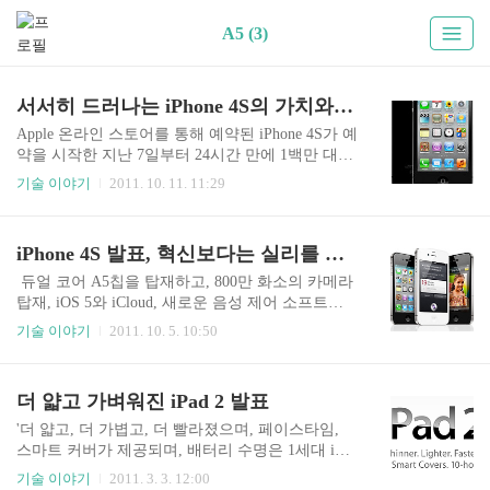
A5 (3)
서서히 드러나는 iPhone 4S의 가치와 Apple의 제품 개발 철학
Apple 온라인 스토어를 통해 예약된 iPhone 4S가 예
약을 시작한 지난 7일부터 24시간 만에 1백만 대를
넘었다고 Apple이 보도자료를 통해 공개했다. 지난
기술 이야기
2011. 10. 11. 11:29
iPhone 4 버전 판매 때에는 24시간 만에 60만 대의
선주문을 기록한 바 있다. http://www.apple.com/pr/l
ibrary/2011/10/10iPhone-4S-Pre-Orders-Top-One-Mill
iPhone 4S 발표, 혁신보다는 실리를 선택한 Apple
ion-in-First-24-Hours.html 듀얼 코어 A5 칩을 장착
했으며, 8백만 화소 카메라와 iCloud 지원, 음성인
듀얼 코어 A5칩을 탑재하고, 800만 화소의 카메라
식 및 인공지능 서비스인 Siri를 탑재한 iPhone 4S
탑재, iOS 5와 iCloud, 새로운 음성 제어 소프트웨
는 iPhone 신제품 발매 기록을 계속해서 경신하게
어 Siri를 탑재한 신형 iPhone 4S가 발표되었다. CD
기술 이야기
2011. 10. 5. 10:50
되었다. 이제까지 발표된 다른 어떤 Apple 제품 보
MA와 GSM 네트워크 모두에서 작동하는 월드폰이
다도 단시간 내 최대 선주..
며, iPhone 5가 아닌 iPhone 4S다. iPhone 4S의 외형
은 iPhone 4와 같다. 디스플레이 사이즈도 3.5인치
더 얇고 가벼워진 iPad 2 발표
레티나 디스플레이를 그대로 채용했다. 겉으로 봐
서는 달라진 점을 찾기가 어렵다. 높이, 너비, 두께
'더 얇고, 더 가볍고, 더 빨라졌으며, 페이스타임,
모두 iPhone 4와 같다. 무게만 0.1 온스 무거워졌다.
스마트 커버가 제공되며, 배터리 수명은 1세대 iPad
[하드웨어] 신형 iPhone 4S의 가장 큰 하드웨어상의
와 같다' 신제품 iPad 2의 특징을 한마디로 요약한
기술 이야기
2011. 3. 3. 12:00
변화는 애플리케이션 프로세서(AP)다. 이전 버전