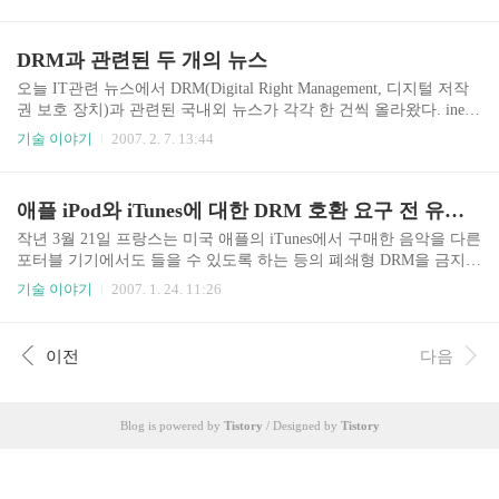
이동통신사까지 폭넓게 기대를 불러 모으고 있다.
지난 목요일 애플의 iPhone은 미국 FCC의 승인을
받았다. 통신기기와 관련된 장비를 미국내에서 판
DRM과 관련된 두 개의 뉴스
매하려면 FCC의 승인이 반드시 필요한데, 일단 통
과되었다는 것이다. 그렇다면 정상적으로 6월말이
오늘 IT관련 뉴스에서 DRM(Digital Right Management, 디지털 저작
면 시장에서 볼 수 있을 것이다. 4G에 499달러, 8G
권 보호 장치)과 관련된 국내외 뉴스가 각각 한 건씩 올라왔다. inews
B에 599달러로 책정된 iPhone은 나오기도 전부터
24 : 스티브 잡스 "음반사 DRM 풀면 아이튠스 개방" inews24 : 벅스,
기술 이야기
2007. 2. 7. 13:44
여러 곳에서 기대와 우려를 함께 표시하고 있다. 레
DRM 풀고 '무제한 다운로드' 출시 애플의 CEO 스티브 잡스의 주장
드해링의 기사에 따르면 몇 몇 경쟁사들은 iPhone
은 한마디로 메이저 음반 제작사들에게 DRM을 풀어 음원을 공급하
의 행로가 그렇게 쉽지는 않을 것으로 보고 있긴 하
게 해달라는 직접적인 요청이며, 벅스의 경우 종래 유료 음악 사이트
애플 iPod와 iTunes에 대한 DRM 호환 요구 전 유럽으로 확산
지만, 어떤 형태로든 기존 단말기들의 성격을 바꿀
들이 취하던 DRM을 건 음원파일 공급에서 탈피하여 복제가 가능한
수..
DRM을 걸지 않은 파일을 정액제 무제한 다운로드 서비스를 제공하
작년 3월 21일 프랑스는 미국 애플의 iTunes에서 구매한 음악을 다른
겠다는 선언을 한 것이다. 두 회사의 논조는 모두 사용자의 '불편
포터블 기기에서도 들을 수 있도록 하는 등의 폐쇄형 DRM을 금지하
함'이었다. 또, 시장의 성장을 저해하고 있는 중요한 요소로, 통일되
는 저작권법 개정안을 통과시켰다. 그리고 작년 6월 30일 법안이 최
기술 이야기
2007. 1. 24. 11:26
지 ..
종 승인이 되었다. 이 법안에 따르면 애플은 iTunes를 통한 음악 구매
시 iPod 외에 다른 플레이어나 심지어 Windows의 Media Player에서
도 재생이 가능해야 하며, iTunes가 아닌 다른 곳에서 구매한 디지털
이전
다음
음악도 iPod에서 들을 수 있도록 해야 한다. 이를 두고 미국은 프랑
스의 이 법안이 애플의 독자적인 DRM을 적용한 음악 비즈니스를 견
제하기 위한 법이며, 불법복제를 두둔하는 법안이라고 강력하게 반
Blog is powered by
Tistory
/ Designed by
Tistory
발한 바 있다. 사용자 입장에서는 상호운용성이 증가하여 더 많은 혜
택이 돌아..