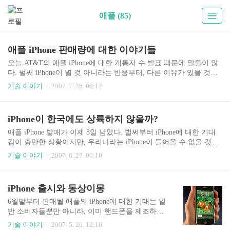
애플 (85)
애플 iPhone 판매량에 대한 이야기들
오늘 AT&T의 애플 iPhone에 대한 개통자 수 발표 때문에 말들이 많
다. 벌써 iPhone이 별 것 아니라는 반응부터, 다른 이유가 있을 것이
라는 이야기까지 다양하게 나오고 있다. 이틀동안 더 많이 판매되었
기술 이야기
2007. 7. 26. 00:12
다고 알려졌는데, 겨우 15만대(판매 2일동안)가 안되는 AT&T의 개
통자 숫자는 분명 애플을 의심의 눈초리로 바라보게 하는 것은 맞다.
iPhone에 대한 과대한 관심과 얼리어뎁터들의 거품반응이라는 여러
iPhone이 한국에도 상륙하지 않을까?
가지 부정적인 의견들이 나오고 있지만, 나는 그렇게 생각하지 않는
다. 분명 이번 iPhone 이슈에는 많은 것들의 변화를 가져오고 있다.
애플 iPhone 발매가 이제 3일 남았다. 벌써부터 iPhone에 대한 기대
즉, iPhone은 이슈거리로 대접받을만하며 실제 그런 영향력을 충분
감이 충만한 상황이지만, 우리나라는 iPhone이 들어올 수 없을 것이
히 가지고 있다. 그런 면은 보도하지 않고 모두 부정적인 의견만 쏟
라는 전망때문인지 그렇게 들떠 있는 분위기는 아니다. iPhone에 대
기술 이야기
2007. 6. 27. 00:10
아내고 있다. AT&T는 ..
한 동경심 혹은 호기심은 기존의 핸드폰이 가진 여러가지 기능들에
지금의 이동통신 네트워크를 통해 할 수 있는 것과 또 가능한 것들에
대해 핸드폰의 관점에서 구현했다는 점에서 출발한다. 애플은 마이
iPhone 출시와 동상이몽
크로소프트와 흔히 비교를 하는데, 애플 Mac(매킨토시)을 사용해 본
유저들은 IBM PC(Intel이나 AMD CPU를 사용하고 Windows OS를 사
6월말부터 판매될 애플의 iPhone에 대한 기대는 일
용하는) 유저들을 부러워하지 않는 경향이 있다. 오히려 불편한 IBM
반 소비자들뿐만 아니라, 이미 핸드폰을 제조하고
PC(윈도우)를 떠나 Mac으로 귀화할 것을 종용하기도 한다. 그만큼
있는 제조사에서부터, 데이터 서비스를 제공하는
기술 이야기
2007. 5. 20. 12:10
애플이 ..