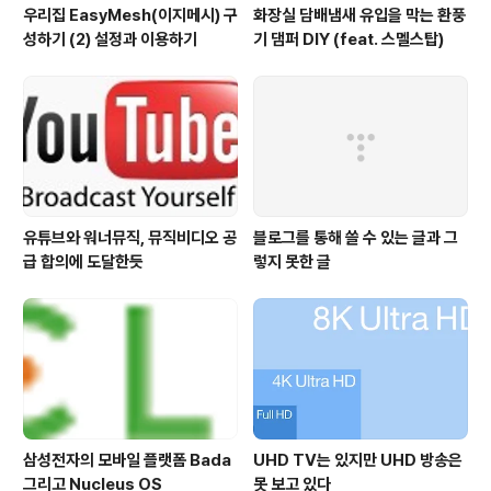
우리집 EasyMesh(이지메시) 구
화장실 담배냄새 유입을 막는 환풍
성하기 (2) 설정과 이용하기
기 댐퍼 DIY (feat. 스멜스탑)
유튜브와 워너뮤직, 뮤직비디오 공
블로그를 통해 쓸 수 있는 글과 그
급 합의에 도달한듯
렇지 못한 글
삼성전자의 모바일 플랫폼 Bada
UHD TV는 있지만 UHD 방송은
그리고 Nucleus OS
못 보고 있다