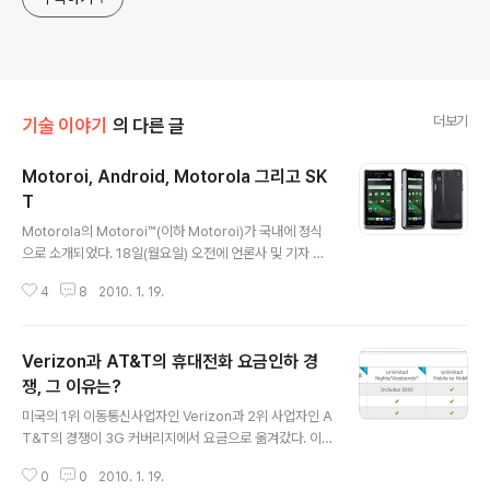
더보기
기술 이야기
의 다른 글
Motoroi, Android, Motorola 그리고 SK
T
글 내용
Motorola의 Motoroi™(이하 Motoroi)가 국내에 정식
으로 소개되었다. 18일(월요일) 오전에 언론사 및 기자 간
담회를 통해 먼저 알려졌고, 저녁에는 블로거 간담회 형식
4
8
2010. 1. 19.
으로 다시 소개되었다. Motoroi는 국내에 처음 발매될 A
ndroid폰이라는 점. SKT가 무선인터넷 활성화 마스터 플
랜 발표후 첫 스마트폰이라는 점. 그리고 RAZR(레이저)
Verizon과 AT&T의 휴대전화 요금인하 경
이후 이렇다할 히트작을 내놓지 못한 Motorola의 스마트
폰 제품이라는 점을 눈여겨 봐야 한다. Droid가 아니라 M
쟁, 그 이유는?
글 내용
otoroi라는 이름으로, 그것도 완전히 다른 디자인으로 나
미국의 1위 이동통신사업자인 Verizon과 2위 사업자인 A
왔다는 것은 새로운 Android폰으로 봐야할 것이다. Mot
T&T의 경쟁이 3G 커버리지에서 요금으로 옮겨갔다. 이
orola + Android에서 나온 작명방식은 Motorola가 만
번에도 먼저 싸움을 시작한 것은 Verizon이었다. 2009/1
든 Android라는 뉘앙스를 전달하기엔 ..
0
0
2010. 1. 19.
1/24 - 자존심을 건 AT&T와 Verizon의 광고 전쟁, Ma