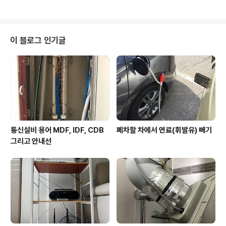
p for That Verizon은 18일 월요일자로 무제한 음성통
화 요금제를 기존 100 달러에서 70 달러로 30 달러를 인
하했다. 여기에 무제한 데이터 서비스 요금인 월 30 달러
를 포함하면 무제한 음성통화와 데이터요금제가 월 100
이 블로그 인기글
달러면 된다. 여기에 20 달러를 추가하면 문자메시지까지
무제한이다. Verizon의 발표가 있자 경쟁사인 AT&T 역
시 18일자로 Verizon과 동일한 수준으로 요금을 내렸다.
복잡한 요금제에서 Verizon처럼 450분..
통신설비 용어 MDF, IDF, CDB
폐차할 차에서 연료(휘발유) 빼기
그리고 안내선