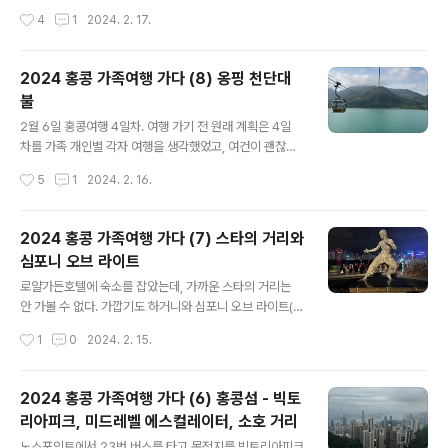
여행을 출발한 상태여서, 꼼짝없이 공항내부에서는 크게
인시간을 갖기로 했고, 아내와 아는 구룡공원에 가보기로
작성시간
4
1
2024. 2. 17.
어려움 없이 끌고 다녔다. 문제는 홍콩에 도착하여 호텔까
했다. 지난 2016년 방문했을 때 구룡공원은 가보질 못했
지 갈 동안 나머지..
기 때문에 이번엔 꼭 한번 가보기로 했다. 침사추이로 지나
가는 버스를 탈 때면 매번 구룡공원을 지척에 두고 그냥 지
2024 홍콩 가족여행 가다 (8) 옹핑 천단대
나치기만 했었다. 구룡공원(Kowloon Park) 2009년 처
불
음 홍콩을 왔을 때도, 구룡공원 근처 비첸향에서 육포를 사
글 내용
러 가는 것으로 그냥 지나친 적이 있다. 공원 밖에서 공원을
2월 6일 홍콩여행 4일차. 여행 가기 전 원래 계획은 4일
보면 그냥 오래된 고목만 보이고, 내부에는 뭐가 있는지 궁
차를 가족 개인별 각자 여행을 생각했었고, 여건이 괜찮으
금하지도 않았다. 그래도 침사추이라는 번화가 한 중간에
면 마카오를 당일치기 여행도 생각했었다. 그러나, 며칠사
작성시간
5
1
2024. 2. 16.
도심공원이라니 궁금하지 않을 순 없다. 퉁충역에서 출발
이 중국 본토인들의 여행객이 부쩍 늘었다는 걸 알게 되었
해서 구룡역에 내려 공원으로..
고, 포홍 카페를 통해 마카오도 본토인들의 급증으로 여행
하기 힘들다는 소식들이 올라와서 여행일정을 급하게 바꿨
2024 홍콩 가족여행 가다 (7) 스타의 거리와
다. 그리고, 귀국하는 내일 오전 옹핑 케이블카를 타고 천단
심포니 오브 라이트
대불을 다녀오려 했으나, 구룡역에서 대한항공의 얼리체크
글 내용
인이 없어졌다는 정보를 늦게 알게 되었다. 결국 옹핑으로
로얄가든호텔에 숙소를 잡았는데, 가까운 스타의 거리는
가려면 아침 일찍 호텔 체크아웃하고 짐들고 공항가서 임
안 가볼 수 없다. 가깝기도 하거니와 심포니 오브 라이트(S
시로 짐을 맡긴 후 빠르게 충역에서 옹핑케이블카 타고 천
ymphony of Lights)를 제대로 보지 못했기 때문이다.
작성시간
1
0
2024. 2. 15.
단대불을 다녀와야 하는 상황인데, 비행기가 15:25 출발
첫날 Sky100에서 봤을 때는 멀리 떨어진 빌딩이었고, 아
이니 공항에는 아주 늦어도 14:00까지..
무래도 제대로 보려면 스타의 거리가 아주 적절한 장소이
다. 저녁식사 후 일찍 호텔로 복귀해서 잠시 쉰 뒤 19:30경
2024 홍콩 가족여행 가다 (6) 홍콩섬 - 빅토
스타의 거리쪽으로 나왔다. 호텔에서 스타의 거리까지는 1
리아피크, 미드레벨 에스컬레이터, 소호 거리
0분도 채 걸리지 않은 가까운 거리에 있다. 스타의 거리가
글 내용
시작되는 동쪽방향에서 서쪽으로 천천히 걸어갔다. 이소룡
노스포인트에서 23번 버스를 타고 목적지를 빅토리아피크