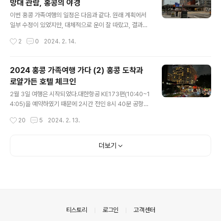
망대 관람, 홍콩의 야경
KD40(한화 약 6,800원) 한국에 비해 좀 비싸다. 하지만,
글 내용
맛은 비슷하니 만족. 가족들 깰 때까지 이리저리 어제 찍은
이번 홍콩 가족여행의 일정은 다음과 같다. 원래 계획에서
사진 보다, Sky100 Cafe에 먹지 못한 샌드위치 꺼냈다.
일부 수정이 있었지만, 대체적으로 운이 잘 따랐고, 결과적
상온에 두었더니 딱딱해졌지만 그나마 따뜻한 커피가 있어
으로는 아주 잘 된 일정이었기에 권장 일정으로 소개할까
작성시간
2
0
2024. 2. 14.
몇 조각 뜯어먹었다. 오전엔 란퐁유엔 침사추이점에서..
한다. 1일차(출국) 홍콩도착 및 공항이동, 호텔 체크인, 휴
식, Sky100 전망대 관람 구룡 침사추이 2일차 구룡반도
주요 관람지 방문(초이홍아파트, 황대선사), 템플스트리트
2024 홍콩 가족여행 가다 (2) 홍콩 도착과
시장 다이아몬드 힐, 침사추이 3일차 익청빌딩, 춘영거리
로얄가든 호텔 체크인
시장, 빅토리아피크, 소호, 미드레벨에스컬레이터 홍콩 타
글 내용
이쿠, 노스포인트, 센트럴 4일차 옹핑 케이블카, 천단대불,
2월 3일 여행은 시작되었다.대한항공 KE173편(10:40~1
스타의 거리, 헤리티지 1881 란타우, 침사추이 5일차(귀
4:05)을 예약하였기 때문에 2시간 전인 8시 40분 공항
국) 공항이동, 쇼핑, 휴식 홍콩국제공항 4박 5일이면 길지
도착을 목표로 움직였다. 여행계획을 짤 때 성인 4명이 집
작성시간
20
5
2024. 2. 13.
도 짧지도 않은 시간이지만, 홍콩을 대충(?) 둘러보기에는
에서 공항으로 갈 수 있는 방법 중 가장 일반적인 것이 공항
적당한 시간이다..
버스인데, 광명 철산동에서 인천공항까지는 공항버스(601
4번) 성인 편도 16,000원, 4명이니까 64,000원, 왕복은
더보기
128,000원이다. 이 비용이 크기도 하거니와 버스를 타기
위해 캐리어를 끌고 1km나 떨어진 정류장으로 가는 것이
여간 피곤한 일이 아니다. 그래서 내린 결론이 자차로 가서
5일간 장기주차를 하자는 결론이었다.이번 여행처럼 성인
여러 명이 공항버스를 타고 이동해야 하는 비용이 주차요
금과 비교해서 경제적이지 못하다면 공항의 장기주차장을
의안내
티스토리
로그인
고객센터
추천한다...