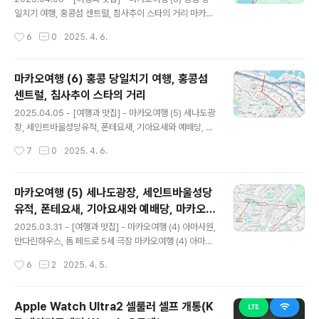
사진 중 하나인 호텔 앞 실제 에펠타워 1/2 크기의 모형 타
일치기 여행, 홍콩섬 센트럴, 침사추이 스타의 거리 마카오
워가 상당히 인상적이기 때문이다. 특히 야간의 그랜드 일
여행 (6) 홍콩 당일치기 여행, 홍콩섬 센트럴, 침사추이 스
작성시간
6
0
2025. 4. 6.
루미네이션쇼는 코타이 스트립을 대표하는 이미지로도 손
타의 거리2025.04.05 - [여행과 맛집] - 마카오여행 (5)
색이 없기 때문에 마카오 어..
세나도광장, 세인트바울성당유적, 폰테요새, 기아요새와
예배당, 마카오타워, 포르투갈 레스토랑 알마 마카오여행
마카오여행 (6) 홍콩 당일치기 여행, 홍콩섬
(5) 세나도광장, 세인트바울성당유적cusee.net 해외여
센트럴, 침사추이 스타의 거리
행 마지막날쯤 되면, 여행지가 많이 익숙해지는 법이다. 그
글 내용
런데 떠나야 한다.3월 15일 토요일, 오늘은 오후가 되면 비
2025.04.05 - [여행과 맛집] - 마카오여행 (5) 세나도광
예보가 있다. 오후 2시부터라는데, 이때는 공항에서 출국
장, 세인트바울성당유적, 폰테요새, 기아요새와 예배당, 마
준비를 할 시간일 것이다.토요일 오전은 마카오의 남쪽 콜
카오타워, 포르투갈 레스토랑 알마 마카오여행 (5) 세나도
작성시간
7
0
2025. 4. 6.
로안을 둘러보고, 오는 길에 판다 구경을 할 계획이다.여
광장, 세인트바울성당유적, 폰테요새, 기아요새와 예배당,
행..
마카오타워, 포2025.03.31 - [여행과 맛집] - 마카오여
행 (4) 아마사원, 만다린하우스, 돔 페드로 5세 극장 마카
마카오여행 (5) 세나도광장, 세인트바울성당
오여행 (4) 아마사원, 만다린하우스, 돔 페드로 5세 극장3
유적, 폰테요새, 기아요새와 예배당, 마카오타
월 13일 마카오 도착 하루가 지났다.전날 오후cusee.ne
글 내용
워, 포르투갈 레스토랑 알마
t 3월 14일 마카오여행 3일차. 첫날의 분주함에 이어, 이튿
2025.03.31 - [여행과 맛집] - 마카오여행 (4) 아마사원,
날 마카오반도 여행을 마쳤다. 사실, 여행 전에도 3일차에
만다린하우스, 돔 페드로 5세 극장 마카오여행 (4) 아마사
대한 고민이 있었는데, 마카오가 그렇게 볼거리 즐길거리
원, 만다린하우스, 돔 페드로 5세 극장3월 13일 마카오 도
작성시간
6
2
2025. 4. 5.
가 홍콩만큼 많지 않다는 이야기에 3박 4일 여행 ..
착 하루가 지났다.전날 오후 도착에 호텔체크인과 타이파
마을을 돌아보고 맛있는 첫 저녁식사도 마치고 마무리했
다.2일차인 오늘은 본격적인 마카오반도쪽 구 도심 투어를
Apple Watch Ultra2 셀룰러 셀프 개통(K
cusee.net 12시 30분. 돔 페드로 5세 극장을 둘러보고