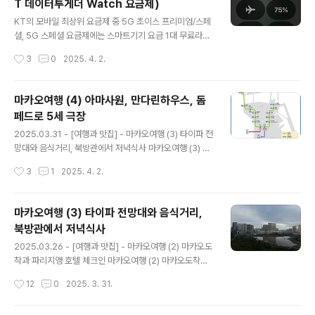
T 데이터투게더 Watch 요금제)
언덕을 내려가니 바로 세나도광장이었다. 아마사원과 만다
글 내용
린하우스, 돔 페드로 5세 극장을 천천히 둘러보고 걸어도
KT의 모바일 최상위 요금제 중 5G 초이스 프리미엄/스페
2시간이면 충분했고, 많은 사람들이 마카오여행의 출발점
셜, 5G 스페셜 요금제에는 스마트기기 요금 1대 무료라는
으로 삼는 세나도광장에 도착하니 마카오는 생각보다 작게
정책이 있다. 스마트기기/테더링 공유데이터(데이터쉐어
작성시간
3
0
2025. 4. 2.
느껴졌다. 세나도광장 세나도광장을 길건너 신호등에서 마
링)은 기본으로 제공되어, 스마트폰 외에 데이터공유는 테
주했는데, 첫 느낌..
블릿(패드), 스마트기기는 워치를 무료로 사용할 수 있다.
테블릿과 워치는 셀룰러 버전으로 번호를 받아서 독립적인
마카오여행 (4) 아마사원, 만다린하우스, 돔
데이터서비스 이용이 가능하다는 뜻이다. 나는 2022년초
페드로 5세 극장
부터 KT 초이스 프리미엄 요금제를 사용 중인데, 혜택 중
글 내용
데이터공유는 아이패드 셀룰러 버전에 적용하여 사용 중이
2025.03.31 - [여행과 맛집] - 마카오여행 (3) 타이파 전
다. 별도의 USIM을 구매하여 번호를 받아 개통해서 사용
망대와 음식거리, 북방관에서 저녁식사 마카오여행 (3) 타
중이다. 외부에서 업무지원 용도로 잘 사용 중이며, 여행 중
이파 전망대와 음식거리, 북방관에서 저녁식사호텔에서 짐
작성시간
3
1
2025. 4. 2.
에도 잘 사용하고 있다. 그런데 혜택 중 스마트기기 무료는
을 풀고 잠시 숨을 고르고 있다 밖으로 나오니 벌써 5시가
필요없어서 그냥 방치하고 있..
됐다.아직 해는 길어서 어둡지는 않았으나 여행 1일차 목표
였던 타이파 마을로 가려고 나섰다. 이미 확인한 정보로는
마카오여행 (3) 타이파 전망대와 음식거리,
걸어cusee.net 3월 13일 마카오 도착 하루가 지났다.전
북방관에서 저녁식사
날 오후 도착에 호텔체크인과 타이파 마을을 돌아보고 맛
글 내용
있는 첫 저녁식사도 마치고 마무리했다.2일차인 오늘은 본
2025.03.26 - [여행과 맛집] - 마카오여행 (2) 마카오도
격적인 마카오반도쪽 구 도심 투어를 하기로 했다. 포르투
착과 파리지앵 호텔 체크인 마카오여행 (2) 마카오도착과
갈이 만난 그때의 중국이 있는 곳. 그 시절의 흔적이 그대로
파리지앵 호텔 체크인해외여행의 순서를 보면, 대부분 항
작성시간
12
0
2025. 3. 31.
남아 있는 마카오반도의 곳곳을 살펴보기로 했다. LRT 타
공권 또는 숙박에서 출발한다. 그 중에서도 숙박보단 항공
고 아마사원 ..
권이 우선일 경우가 대부분이고, 우린 해외여행의 비수기