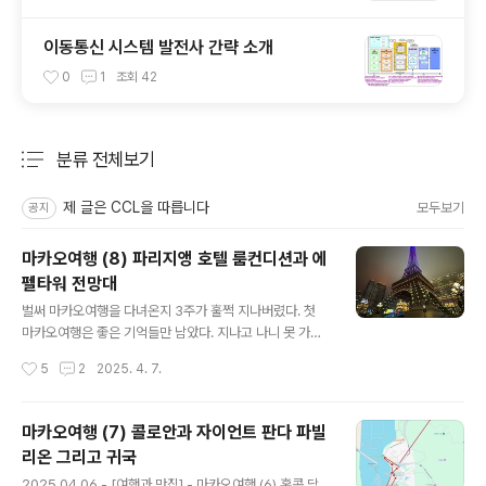
이동통신 시스템 발전사 간략 소개
0
1
조회
42
분류 전체보기
주요 글 목록
제 글은 CCL을 따릅니다
모두보기
공지
마카오여행 (8) 파리지앵 호텔 룸컨디션과 에
펠타워 전망대
글 내용
벌써 마카오여행을 다녀온지 3주가 훌쩍 지나버렸다. 첫
마카오여행은 좋은 기억들만 남았다. 지나고 나니 못 가본
곳과 미처 그때는 알지 못했던 정보들을 나중에야 알게 되
작성시간
5
2
2025. 4. 7.
어 아쉬운 부분이 있지만, 어디 첫 여행에서 모든 것을 얻을
수 있을까? 이 글은 마카오여행의 마지막편이다. 의외로 블
로그의 리퍼러에 자주 잡힌 키워드는 '파리지앵 호텔'이었
마카오여행 (7) 콜로안과 자이언트 판다 파빌
다. 호텔정보에 관심이 많은 것 같아, 따로 호텔 룸 컨디션
리온 그리고 귀국
에 대해서만 포스팅을 하나 남기려 한다. 파리지앵 호텔을
글 내용
처음 알게 된 것은 마카오여행 후기에 빠지지 않고 나오는
2025.04.06 - [여행과 맛집] - 마카오여행 (6) 홍콩 당