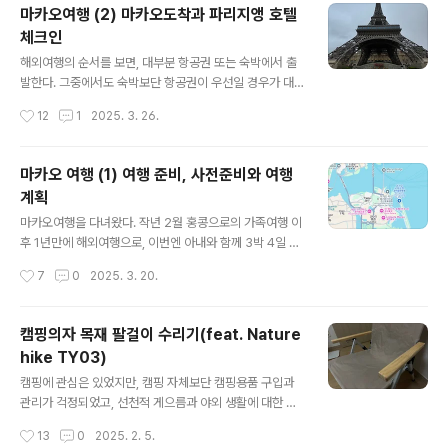
라할 수 있는 3월초로 일정을 잡고 항공권cusee.net 호
마카오여행 (2) 마카오도착과 파리지앵 호텔
텔에서 짐을 풀고 잠시 숨을 고르고 있다 밖으로 나오니 벌
체크인
써 5시가 됐다.아직 해는 길어서 어둡지는 않았으나 여행 1
글 내용
일차 목표였던 타이파 마을로 가려고 나섰다. 사전 확인한
해외여행의 순서를 보면, 대부분 항공권 또는 숙박에서 출
정보로는, 걸어갈 수 있다는 의견도, 버스를 타고 갈 수도
발한다. 그중에서도 숙박보단 항공권이 우선일 경우가 대
있다는 정보도 있었지만, 지도에서 거리를 측정해보니 호
부분이고, 우린 해외여행의 비수기라 할 수 있는 3월 초로
작성시간
12
1
2025. 3. 26.
텔에서 2~3km 정도 거리에 방문 목적지가 있었다. 평소
일정을 잡고 항공권을 검색했다. 출발 한 달 전이었으니 2
걷기를 좋아하는 우..
월 초였다. 네이버에서 최저가 항공권을 찾던 중 눈에 띄는
시간대가 있었다. 출국은 3월 12일 수요일 오전 11시, 귀국
마카오 여행 (1) 여행 준비, 사전준비와 여행
은 (현지) 3월 15일 토요일 오후 3시. 적당히 좋은 시간대
계획
인데, 가격도 저렴했다. 문제는 제주항공이라는 점... 작년
글 내용
말 항공사고 여파가 컸다. 그래도 9년 전 홍콩 다녀올 때도
마카오여행을 다녀왔다. 작년 2월 홍콩으로의 가족여행 이
좋은 기억이 있어서 제주항공으로 택했다. 출국편은 7C2
후 1년만에 해외여행으로, 이번엔 아내와 함께 3박 4일 마
001, 귀국편은 7C2002편. 성인 2명 기준 왕복 46만 원
카오여행(하루는 홍콩)을 다녀왔다. 한국인들에게 마카오
작성시간
7
0
2025. 3. 20.
선에서 예약했다. 이번 마카오여행 중 숙소에 대한 여건도
는 홍콩여행가면 하루 일정 정도로 잠시 다녀오는 관광지
일정을..
로 인기도 있지만, 의외로 짧은 기간(2~4일)의 여행지로
인기가 있는 곳이기도 하다. 처음 방문하는 마카오. 여행 전
캠핑의자 목재 팔걸이 수리기(feat. Nature
여러가지 공부를 했었고, 나름 만족하고 돌아왔기에 정리
hike TY03)
를 겸하여 여행기를 남긴다. 짧게나마 마카오 여행을 위한
글 내용
사전 정보를 먼저 공유한다. 마카오의 지리와 역사 마카오
캠핑에 관심은 있었지만, 캠핑 자체보단 캠핑용품 구입과
(Macao 혹은 Macau로 표기)는 중국본토의 남단에 위치
관리가 걱정되었고, 선천적 게으름과 야외 생활에 대한 걱
에 있으며, 우리에게 익숙한 홍콩과 가까이 있다. 위 지도에
정이 많아서 그저 남의 취미생활로만 여기고 살고 있다. 그
작성시간
13
0
2025. 2. 5.
는 마카오가 마치 본토에 연결된 영역과 2개의 섬으로 구
러다 어떤 계기로 부모님 댁에 아버지께서 거실에서 사용