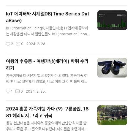
성된 것 같이 표현되어 있지만..
할 마땅한 의자가 없어서 찾던 중 리클라이닝 기능이 있는
캠핑의자를 하나 발견하고 구입하게 되었다.22년 가을경
IoT 데이터와 시계열DB(Time Series Dat
으로 기억하는데, 쇼핑사이트에서 해외 직구 캠핑의자를
aBase)
저렴한 가격에 특가판매 하고 있는 것을 보고 충동적으로
글 내용
구매했다. 중국의 캠핑용품 제조사로 유명한 네이처하이크
IoT(Internet of Things, 사물인터넷) IT업계에 종사하
(Naturehike)에서 만든 3단 리클라이닝 캠핑의자다. 모
는 사람뿐만 아니라 일반인들도 IoT(Internet of Thong
델명은 TY03으로 검정과 베이지색(천 색상 기준)이 있는
s) 혹은 사물인터넷이라고 하면 어디선가는 들어본 용어이
작성시간
2
0
2024. 2. 26.
데, 베이지색이 정가의 절반 수준으로 풀려 2개를 구입했
며, 개념을 어느 정도 이해하는 사람도 많다. 사물(Thing
다. 네이처하이크는 국내 캠퍼들에게도 유명..
s)들의 인터넷(Internet)이 IoT니까, 말 그대로 사물들이
인터넷이 연결되다는 정도로만 이해해도 좋다. 2,000년대
여행의 후유증 - 여행가방(캐리어) 바퀴 수리
에 접어들면서 초고속인터넷이 기업, 학교, 연구소 중심에
하기
서 가정으로 보급되기 시작했고, 그렇게 큰 비용을 들이지
글 내용
않고서도 각 가정에서 PC와 웹브라우저를 통해 세계 어디
홍콩여행을 다녀온지 벌써 3주가 다 되었다. 홍콩가족 여
든 연결이 되고, 물건을 살 수 있으며, 교육도 받을 수 있고,
행 후 바로 설연휴가 있었고, 바로 이어 그 이후 둘째 아이
업무도 볼 수 있는 통신서비스가 되었다. 그런 초고속인터
의 분가가 있어서 짐 옮기고, 집안 정리하다보니, 너무나 빠
작성시간
1
0
2024. 2. 25.
넷 기술이 각 가정에 보급된 지 다시 10여..
르게 시간이 흘러갔고, 벌써 올해 2월의 마지막으로 향하
고 있다. 그 사이에 한 일 중 하나는 여행으로 고생(?)한 여
행가방 바퀴 수리도 있었다. 홍콩여행 출발 때 인천공항에
2024 홍콩 가족여행 가다 (9) 구룡공원, 18
서 제일 먼저 발견한 건 2개의 여행가방 중 큰 것의 바퀴 하
81 헤리티지 그리고 귀국
나가 터진 것이었다. 20kg 가까운 무게를 견뎌야 하는 큰
글 내용
가방이다보니 4개의 바퀴가 달려있고, 그 중 힘을 받고 있
옹핑 천단대불을 다녀와서 퉁충역에서 간단한 식사를 한
는 양쪽 바퀴 중 하나의 우레탄바퀴가 터진 것이었다. 이미
우리 가족은 두 그룹으로 나눠졌다. 아이들은 호텔에서 개