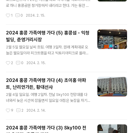
동상은 따로 옮겨져 있다. 예전 방문 때는 다른 스타들의 손
로 하니 홍콩공원 정거장에서 내리라고 한다. 가는 동안 구
도장과 함께 해변에 있었으나 조금 더 육지 쪽으로 옮겨졌
글맵으로 위치를 계속 파악하면서 갔다. 운 좋게 2층 제일
작성시간
1
0
2024. 2. 15.
다. 호텔에서 처음 나왔을 때 해변가가 나무들에 가려 잘 보
앞자리에 앉아 코즈웨이 베이 로드를 실컷 구경했다. 버스
이지 않다가,..
는 어느새 종착지에 도착했고, 멀지 않은 위치에 피크트램
을 탈 수 있는 곳에 도착했다. 빅토리아피크, 피크트램, 스
2024 홍콩 가족여행 가다 (5) 홍콩섬 - 익청
카이 테라스 428 피크트램 홈페이지 : https://www.the
빌딩, 춘영거리시장
peak.com.hk/ko 오후 2시가 다 되어가는 월요일인데,
글 내용
이미 많은 사람들이 줄 서서 기다리고 있다. 현지인 같지는
2월 5일 월요일 날씨 흐림. 여행 3일차. 원래 계획대로 오
않고 대부분 중국 본토인들 같다. 춘절 5일 전인데 이미 가
늘은 월요일이라 피크트램을 타고 빅토리아피크로 올라가
족여행을 온 것 같다. 대부분, 친구들 아니면 가족단위의 관
기로 계획한 날이고, 설마 평일인데 인파가 많이 몰리지는
작성시간
2
0
2024. 2. 15.
광객들이 많이 보였고, 가끔 한국인 관광객들도 보였다. 피
않을 것이라는 기대로 여행은 시작되었다. 하지만... 아침은
크트램..
다른 날과 달리 아내가 '콘지(Congee)'를 먹고 싶다 하여
아침에 근처 콘지집에 포장하러 갔다. 콘지는 우리 음식으
2024 홍콩 가족여행 가다 (4) 초이홍 아파
로 비교하면 '죽(粥)'이다. 한자로 읽어도 '죽'이다. 가게는
트, 난리안가든, 황대선사
'Master Congee(大師傅粥品, 대사부죽품)'이며, 체인
글 내용
인데 구룡에만 매장이 3개 있는 것으로 나온다. 알려져 있
2월 4일 일요일. 여행 2일차. 전날 Sky100 전망대를 다
는 가게에 비해선 그리 크거나 하진 않다. 06:30~02:00
녀와서 늦은 시간에 잠들면서 일요일 아침은 늦잠을 자기
(다음날 새벽)이니 웬만하면 늘 열려 있는 가게라 생각하면
로 했다. 아침 6시가 조금 넘은 시간, 그 사이 날씨는 더 흐
작성시간
9
2
2024. 2. 14.
된다. 포장이라면 8시 이전 방문 추천, 그래야 줄을 서..
려져 보슬비처럼 젖지 않을 정도로 비가 오고 있었다. 아침
일찍 일어나는 것이 습관화된 나만 일찍 일어났고, 모두들
자고 있었다. 근처 봐둔 스타벅스 영업시간을 보니 오전 8
2024 홍콩 가족여행 가다 (3) Sky100 전
시부터다. 비 오는 날 스타벅스 아메리카노 hot 그란데... H